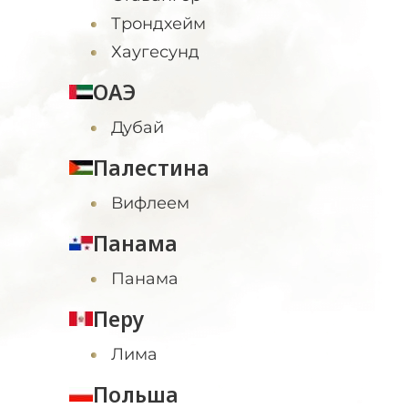
Трондхейм
Хаугесунд
ОАЭ
Дубай
Палестина
Вифлеем
Панама
Панама
Перу
Лима
Польша