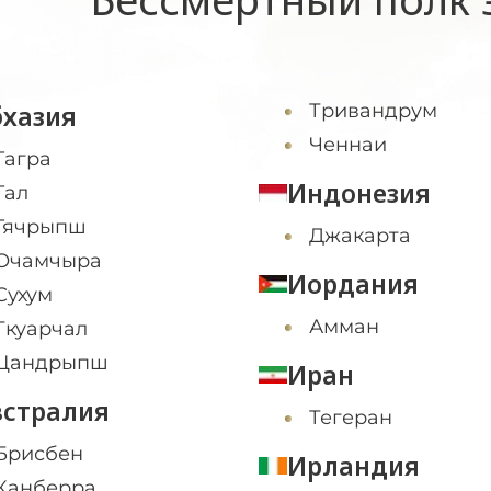
бхазия
Тривандрум
Ченнаи
Гагра
Индонезия
Гал
Гячрыпш
Джакарта
Очамчыра
Иордания
Сухум
Амман
Ткуарчал
Цандрыпш
Иран
встралия
Тегеран
Брисбен
Ирландия
Канберра