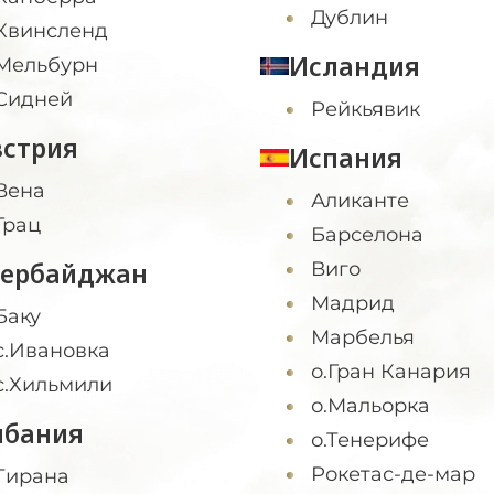
Дублин
Квинсленд
Исландия
Мельбурн
Сидней
Рейкьявик
встрия
Испания
Вена
Аликанте
Грац
Барселона
зербайджан
Виго
Мадрид
Баку
Марбелья
с.Ивановка
о.Гран Канария
с.Хильмили
о.Мальорка
лбания
о.Тенерифе
Рокетас-де-мар
Тирана