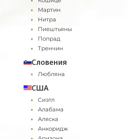
Кошице
Мартин
Нитра
Пиештьяны
Попрад
Тренчин
Словения
Любляна
США
Cиэтл
Алабама
Аляска
Анкоридж
Аризона