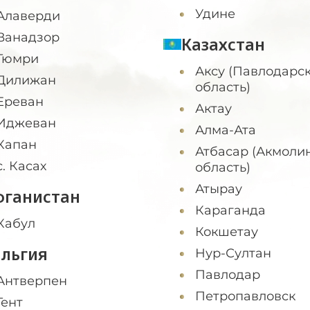
Удине
Алаверди
Ванадзор
Казахстан
Гюмри
Аксу (Павлодарс
Дилижан
область)
Ереван
Актау
Иджеван
Алма-Ата
Капан
Атбасар (Акмоли
с. Касах
область)
Атырау
фганистан
Караганда
Кабул
Кокшетау
ельгия
Нур-Султан
Павлодар
Антверпен
Петропавловск
Гент