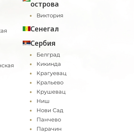
острова
Виктория
Сенегал
кая
Сербия
Белград
Кикинда
нская
Крагуевац
Кральево
Крушевац
Ниш
Нови Сад
Панчево
Парачин