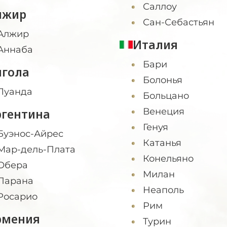
Саллоу
лжир
Сан-Себастьян
Алжир
Италия
Аннаба
Бари
нгола
Болонья
Луанда
Больцано
ргентина
Венеция
Генуя
Буэнос-Айрес
Катанья
Мар-дель-Плата
Конельяно
Обера
Милан
Парана
Неаполь
Росарио
Рим
рмения
Турин