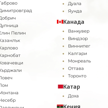
Габрово
Дуала
Димитровград
Яунда
Добрич
Канада
Дупница
Ванкувер
Елин Пелин
Виндзор
Казанлък
Виннипег
Карлово
Калгари
Карнобат
Монреаль
Ковачевци
Оттава
Кърджали
Торонто
Ловеч
Лом
Катар
Монтана
Доха
Несебр
Кения
Павликени