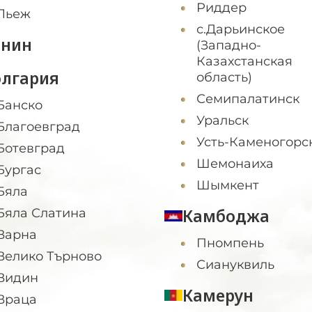
Риддер
Льеж
с.Дарьинское
енин
(Западно-
Казахстанская
олгария
область)
Семипалатинск
Банско
Уральск
Благоевград
Усть-Каменогорс
Ботевград
Шемонаиха
Бургас
Шымкент
Бяла
Камбоджа
Бяла Слатина
Варна
Пномпень
Велико Търново
Сиануквиль
Видин
Камерун
Враца