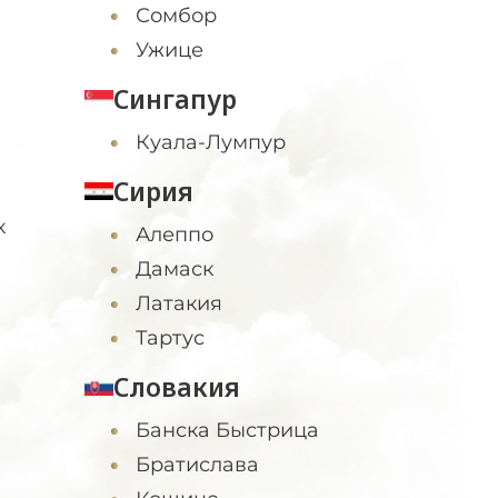
Сомбор
Ужице
Сингапур
Куала-Лумпур
Сирия
к
Алеппо
Дамаск
Латакия
Тартус
Словакия
Банска Быстрица
Братислава