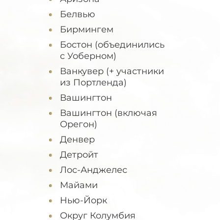
Белвью
Бирмингем
Бостон (объединились
с Уоберном)
Ванкувер (+ участники
из Портленда)
Вашингтон
Вашингтон (включая
Орегон)
Денвер
Детройт
Лос-Анджелес
Майами
Нью-Йорк
Округ Колумбия