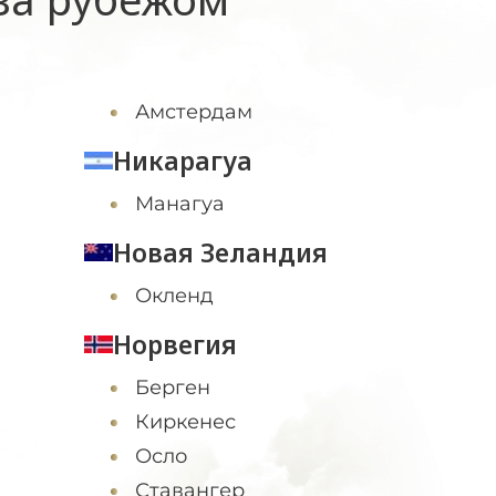
Амстердам
Никарагуа
Манагуа
Новая Зеландия
Окленд
Норвегия
Берген
Киркенес
Осло
Ставангер