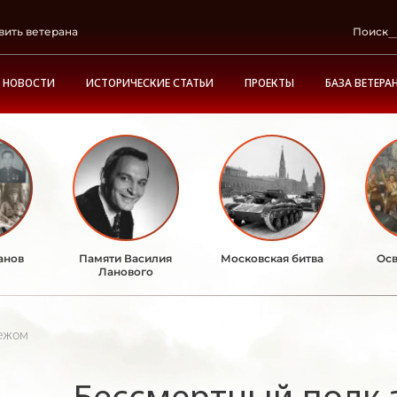
вить ветерана
Поиск
НОВОСТИ
ИСТОРИЧЕСКИЕ СТАТЬИ
ПРОЕКТЫ
БАЗА ВЕТЕРА
анов
Памяти Василия
Московская битва
Осв
Ланового
бежом
Бессмертный полк 