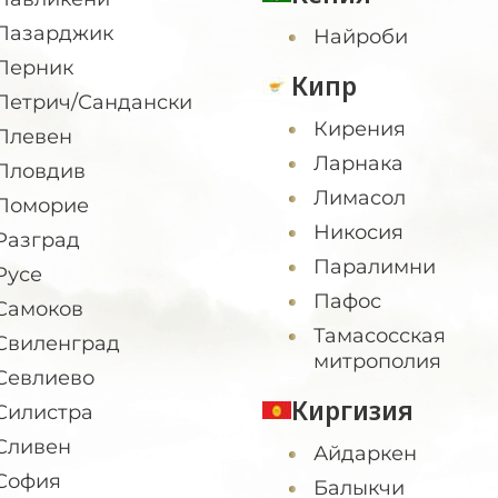
Пазарджик
Найроби
Перник
Кипр
Петрич/Сандански
Кирения
Плевен
Ларнака
Пловдив
Лимасол
Поморие
Никосия
Разград
Паралимни
Русе
Пафос
Самоков
Тамасосская
Свиленград
митрополия
Севлиево
Киргизия
Силистра
Сливен
Айдаркен
София
Балыкчи