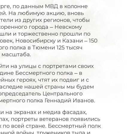
рге, по данным МВД в колонне
ей. На любимую акцию, вновь
тели из других регионов, чтобы
коренного города – Невскому
ышли и торжественно прошли по
ловек, Новосибирску и Казани – 150
ого полка в Тюмени 125 тысяч
о масштаба.
ыйти на улицы с портретами своих
дине Бессмертного полка – в
ных героях, чтят их подвиг и с
наследие нашей страны мы будем
 Сопредседатель Центрального
мертного полка Геннадий Иванов.
и на экранах и медиа фасадах,
лах, портреты ветеранов появились
 по всей стране. Бессмертный полк
нной войны, тружеников тыла и