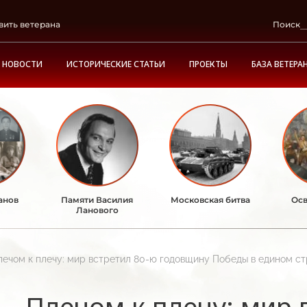
вить ветерана
Поиск
НОВОСТИ
ИСТОРИЧЕСКИЕ СТАТЬИ
ПРОЕКТЫ
БАЗА ВЕТЕРА
анов
Памяти Василия
Московская битва
Осв
Ланового
лечом к плечу: мир встретил 80-ю годовщину Победы в едином с
Плечом к плечу: мир 