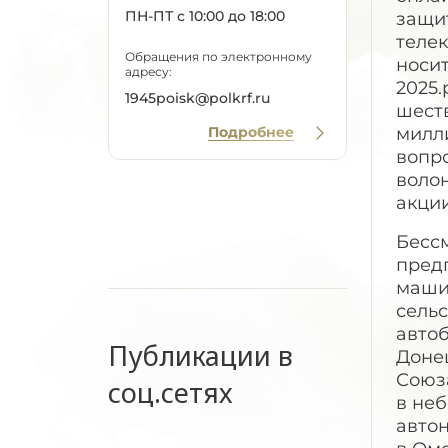
ПН-ПТ с 10:00 до 18:00
защит
телек
Обращения по электронному
носит
адресу:
2025.
1945poisk@polkrf.ru
шеств
Подробнее
милл
вопр
воло
акции
Бесс
пред
маши
сель
автоб
Публикации в
Донец
Союз
соц.сетях
в не
авто