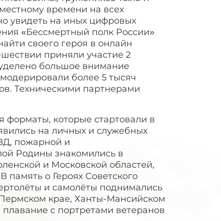
 местному времени на всех
но увидеть на иных цифровых
жения «Бессмертный полк России»
 найти своего героя в онлайн
-шествии приняли участие 2
 уделено большое внимание
модерировали более 5 тысяч
ов. Техническими партнерами
 форматы, которые стартовали в
явились на личных и служебных
ВД, пожарной и
лой Родины знакомились в
оленской и Московской областей,
В память о Героях Советского
вертолёты и самолёты поднимались
и Пермском крае, Ханты-Мансийском
в плавание с портретами ветеранов