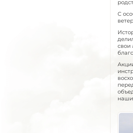
родс
С ос
вете
Исто
дели
свои 
благо
Акции
инст
восх
перед
объед
наши