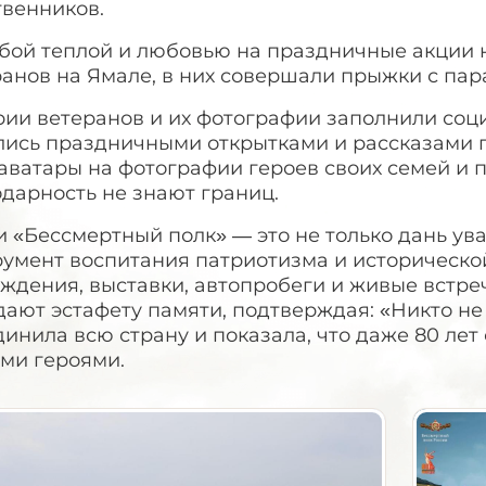
твенников.
обой теплой и любовью на праздничные акции 
ранов на Ямале, в них совершали прыжки с па
рии ветеранов и их фотографии заполнили соци
лись праздничными открытками и рассказами п
аватары на фотографии героев своих семей и п
дарность не знают границ.
 «Бессмертный полк» — это не только дань ув
румент воспитания патриотизма и историческо
ождения, выставки, автопробеги и живые встр
ают эстафету памяти, подтверждая: «Никто не 
инила всю страну и показала, что даже 80 ле
ми героями.