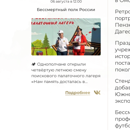
в Омс
06 августа в 12:00
Бессмертный полк России
Ретр
порт
Пензе
Дагес
Праз
учреж
исто
поста
🏕 Однополчане открыли
поко
четвёртую летнюю смену
поискового палаточного лагеря
Стенд
«Нам память досталась в...
доба
Подробнее
Южно
экспо
Бесс
проф
футб