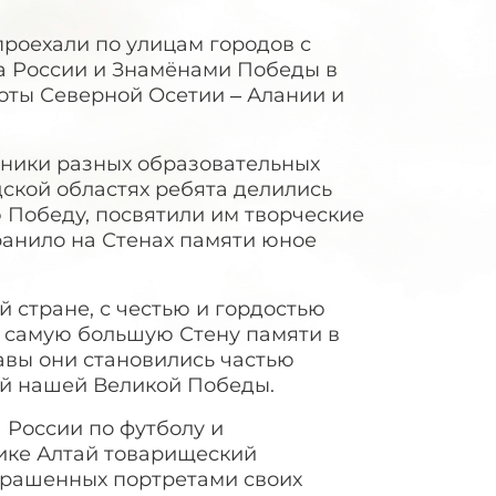
роехали по улицам городов с
а России и Знамёнами Победы в
оты Северной Осетии – Алании и
еники разных образовательных
дской областях ребята делились
 Победу, посвятили им творческие
ранило на Стенах памяти юное
 стране, с честью и гордостью
а самую большую Стену памяти в
авы они становились частью
ей нашей Великой Победы.
 России по футболу и
лике Алтай товарищеский
украшенных портретами своих