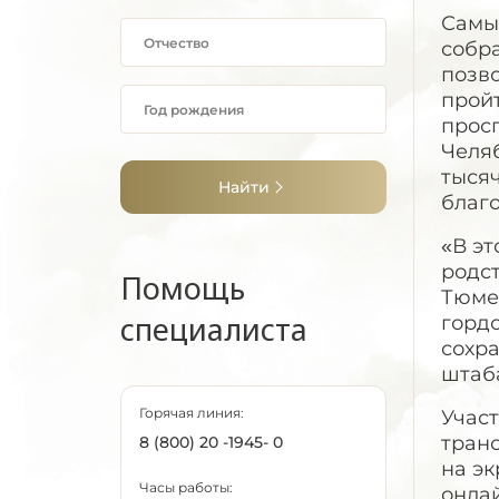
Самы
собра
позво
прой
прос
Челяб
тысяч
Найти
благо
«В эт
родс
Помощь
Тюмен
специалиста
горд
сохра
штаба
Горячая линия:
Участ
тран
8 (800) 20 -1945- 0
на эк
Часы работы:
онла