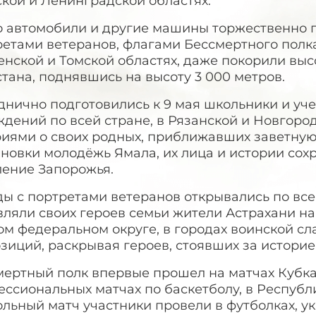
кой и Ленинградской областях.
о автомобили и другие машины торжественно п
ретами ветеранов, флагами Бессмертного полк
нской и Томской областях, даже покорили выс
тана, поднявшись на высоту 3 000 метров.
днично подготовились к 9 мая школьники и уч
дений по всей стране, в Рязанской и Новгоро
риями о своих родных, приближавших заветную
новки молодёжь Ямала, их лица и истории сох
ление Запорожья.
ы с портретами ветеранов открывались по всей
вляли своих героев семьи жители Астрахани н
м федеральном округе, в городах воинской сл
зиций, раскрывая героев, стоявших за истори
мертный полк впервые прошел на матчах Кубка
ессиональных матчах по баскетболу, в Респуб
ольный матч участники провели в футболках, 