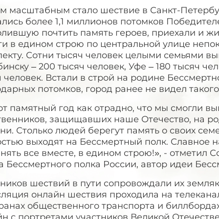
м масштабным стало шествие в Санкт-Петербу
лись более 1,1 миллионов потомков Победител
лившую почтить память героев, приехали и жи
ти в едином строю по центральной улице непо
пекту. Сотни тысяч человек целыми семьями в
инску – 200 тысяч человек, Уфе – 180 тысяч че
 человек. Встали в строй на родине Бессмертн
дарных потомков, город ранее не видел таког
от памятный год как отрадно, что мы смогли в
твенников, защищавших наше Отечество, на ро
и. Столько людей берегут память о своих семей
остью выходят на Бессмертный полк. Славное 
нять все вместе, в едином строю!», - отметил
 Бессмертного полка России, автор идеи Бесс
ников шествий в пути сопровождали их земляк
сляция онлайн шествия проходила на телекана
ранах общественного транспорта и биллбордах
йн с портретами участников Великой Отечестве