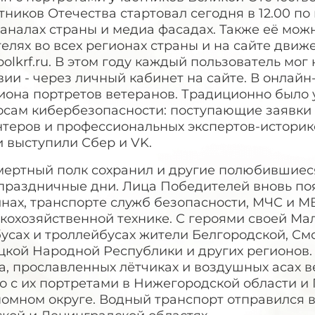
ников Отечества стартовал сегодня в 12.00 по
аналах страны и медиа фасадах. Также её мож
елях во всех регионах страны и на сайте дви
polkrf.ru. В этом году каждый пользователь мог
ии - через личный кабинет на сайте. В онлайн
иона портретов ветеранов. Традиционно было
осам кибербезопасности: поступающие заявки 
нтеров и профессиональных экспертов-историк
 выступили Сбер и VK.
мертный полк сохранил и другие полюбившиеся
праздничные дни. Лица Победителей вновь по
нах, транспорте служб безопасности, МЧС и М
скохозяйственной технике. С героями своей Ма
усах и троллейбусах жители Белгородской, См
кой Народной Республики и других регионов. 
а, прославленных лётчиках и воздушных асах 
бо с их портретами в Нижегородской области 
номном округе. Водный транспорт отправился 