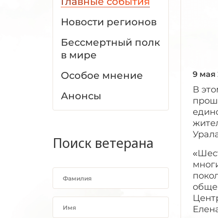
Главные события
Новости регионов
Бессмертный полк
в мире
Особое мнение
9 мая
В эт
Анонсы
прош
един
жител
Урала
Поиск ветерана
«Шес
многи
поко
обще
Цент
Елен