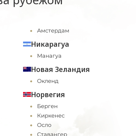
Амстердам
Никарагуа
Манагуа
Новая Зеландия
Окленд
Норвегия
Берген
Киркенес
Осло
Ставангер