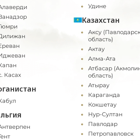
Удине
Алаверди
Ванадзор
Казахстан
Гюмри
Аксу (Павлодарс
Дилижан
область)
Ереван
Актау
Иджеван
Алма-Ата
Капан
Атбасар (Акмоли
с. Касах
область)
Атырау
фганистан
Караганда
Кабул
Кокшетау
ельгия
Нур-Султан
Павлодар
Антверпен
Петропавловск
Гент