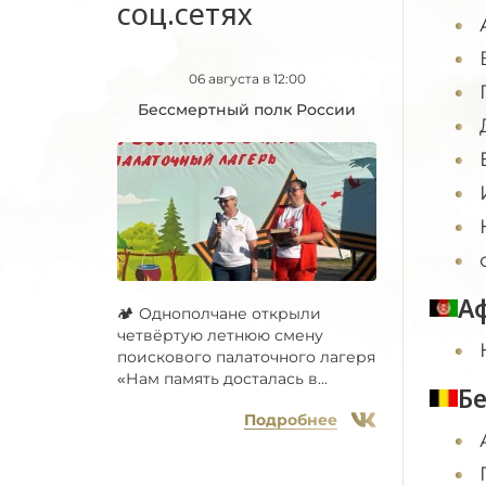
соц.сетях
06 августа в 12:00
Бессмертный полк России
А
🏕 Однополчане открыли
четвёртую летнюю смену
поискового палаточного лагеря
«Нам память досталась в...
Б
Подробнее