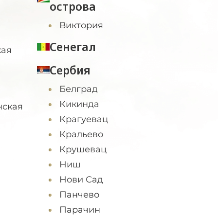
острова
Виктория
Сенегал
кая
Сербия
Белград
Кикинда
нская
Крагуевац
Кральево
Крушевац
Ниш
Нови Сад
Панчево
Парачин