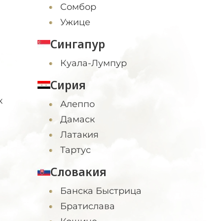
Сомбор
Ужице
Сингапур
Куала-Лумпур
Сирия
к
Алеппо
Дамаск
Латакия
Тартус
Словакия
Банска Быстрица
Братислава