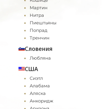
Кошице
Мартин
Нитра
Пиештьяны
Попрад
Тренчин
Словения
Любляна
США
Cиэтл
Алабама
Аляска
Анкоридж
Аризона