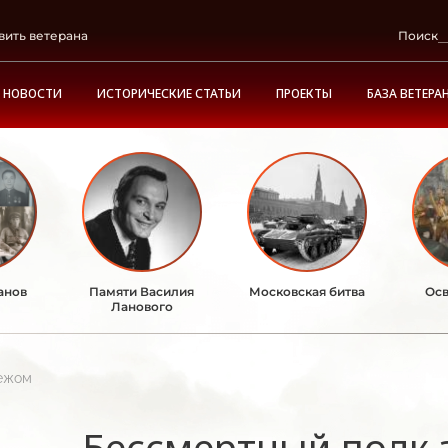
вить ветерана
Поиск
НОВОСТИ
ИСТОРИЧЕСКИЕ СТАТЬИ
ПРОЕКТЫ
БАЗА ВЕТЕРА
анов
Памяти Василия
Московская битва
Осв
Ланового
бежом
Бессмертный полк 