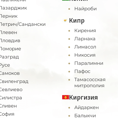
Пазарджик
Найроби
Перник
Кипр
Петрич/Сандански
Кирения
Плевен
Ларнака
Пловдив
Лимасол
Поморие
Никосия
Разград
Паралимни
Русе
Пафос
Самоков
Тамасосская
Свиленград
митрополия
Севлиево
Киргизия
Силистра
Сливен
Айдаркен
София
Балыкчи