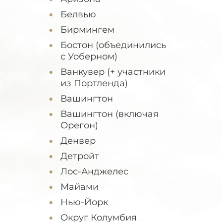
Белвью
Бирмингем
Бостон (объединились
с Уоберном)
Ванкувер (+ участники
из Портленда)
Вашингтон
Вашингтон (включая
Орегон)
Денвер
Детройт
Лос-Анджелес
Майами
Нью-Йорк
Округ Колумбия