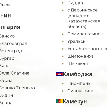
Риддер
Льеж
с.Дарьинское
енин
(Западно-
Казахстанская
олгария
область)
Семипалатинск
Банско
Уральск
Благоевград
Усть-Каменогорс
Ботевград
Шемонаиха
Бургас
Шымкент
Бяла
Камбоджа
Бяла Слатина
Варна
Пномпень
Велико Търново
Сиануквиль
Видин
Камерун
Враца