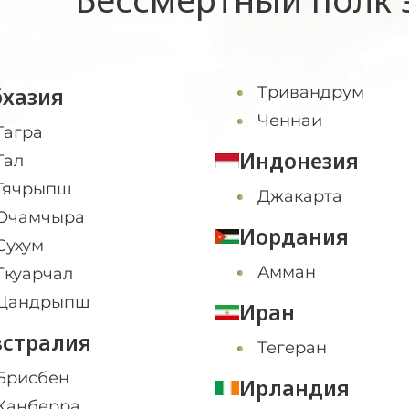
бхазия
Тривандрум
Ченнаи
Гагра
Индонезия
Гал
Гячрыпш
Джакарта
Очамчыра
Иордания
Сухум
Амман
Ткуарчал
Цандрыпш
Иран
встралия
Тегеран
Брисбен
Ирландия
Канберра