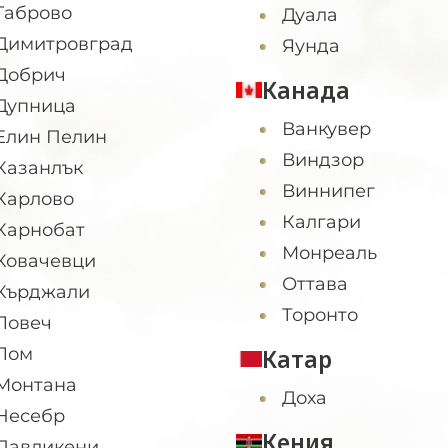
Габрово
Дуала
Димитровград
Яунда
Добрич
Канада
Дупница
Ванкувер
Елин Пелин
Виндзор
Казанлък
Виннипег
Карлово
Калгари
Карнобат
Монреаль
Ковачевци
Оттава
Кърджали
Торонто
Ловеч
Лом
Катар
Монтана
Доха
Несебр
Кения
Павликени