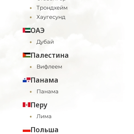
Трондхейм
Хаугесунд
ОАЭ
Дубай
Палестина
Вифлеем
Панама
Панама
Перу
Лима
Польша