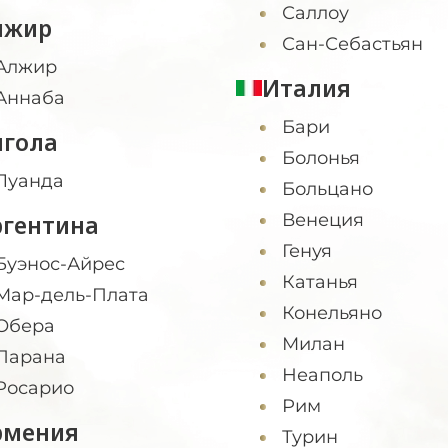
Саллоу
лжир
Сан-Себастьян
Алжир
Италия
Аннаба
Бари
нгола
Болонья
Луанда
Больцано
ргентина
Венеция
Генуя
Буэнос-Айрес
Катанья
Мар-дель-Плата
Конельяно
Обера
Милан
Парана
Неаполь
Росарио
Рим
рмения
Турин