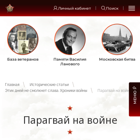
Личный кабинет
Поиск
База ветеранов
Памяти Василия
Московская битва
Ланового
Главная
Исторические статьи
Этих дней не смолкнет слава. Хроники войны
Парагвай на войне
МЕНЮ
Парагвай на войне