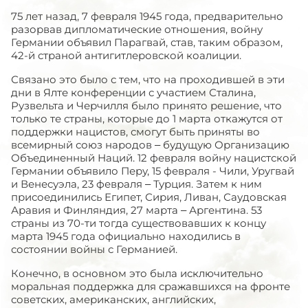
75 лет назад, 7 февраля 1945 года, предварительно
разорвав дипломатические отношения, войну
Германии объявил Парагвай, став, таким образом,
42-й страной антигитлеровской коалиции.
Связано это было с тем, что на проходившей в эти
дни в Ялте конференции с участием Сталина,
Рузвельта и Черчилля было принято решение, что
только те страны, которые до 1 марта откажутся от
поддержки нацистов, смогут быть приняты во
всемирный союз народов – будущую Организацию
Объединенный Наций. 12 февраля войну нацистской
Германии объявило Перу, 15 февраля - Чили, Уругвай
и Венесуэла, 23 февраля – Турция. Затем к ним
присоединились Египет, Сирия, Ливан, Саудовская
Аравия и Финляндия, 27 марта – Аргентина. 53
страны из 70-ти тогда существовавших к концу
марта 1945 года официально находились в
состоянии войны с Германией.
Конечно, в основном это была исключительно
моральная поддержка для сражавшихся на фронте
советских, американских, английских,