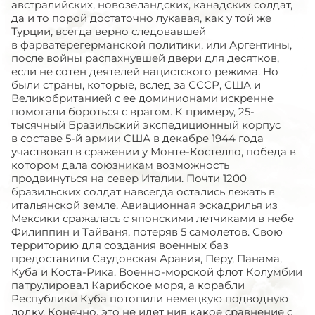
австралийских, новозеландских, канадских солдат,
да и то порой достаточно лукавая, как у той же
Турции, всегда верно следовавшей
в фарватерегерманской политики, или Аргентины,
после войны распахнувшей двери для десятков,
если не сотен деятелей нацистского режима. Но
были страны, которые, вслед за СССР, США и
Великобританией с ее доминионами искренне
помогали бороться с врагом. К примеру, 25-
тысячный Бразильский экспедиционный корпус
в составе 5-й армии США в декабре 1944 года
участвовал в сражении у Монте-Костелло, победа в
котором дала союзникам возможность
продвинуться на север Италии. Почти 1200
бразильских солдат навсегда остались лежать в
итальянской земле. Авиационная эскадрилья из
Мексики сражалась с японскими летчиками в небе
Филиппин и Тайваня, потеряв 5 самолетов. Свою
территорию для создания военных баз
предоставили Саудовская Аравия, Перу, Панама,
Куба и Коста-Рика. Военно-морской флот Колумбии
патрулировал Карибское моря, а корабли
Республики Куба потопили немецкую подводную
лодку. Конечно, это не идет нив какое сравнение с