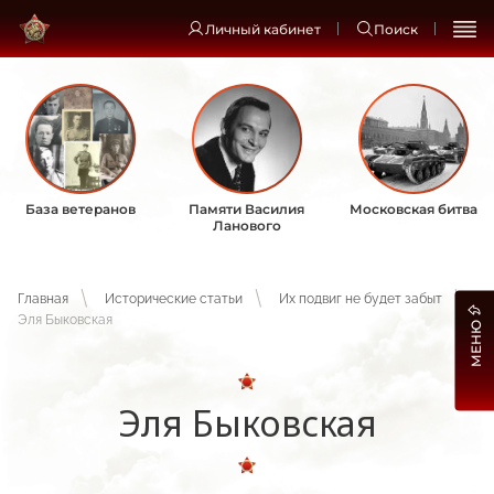
Личный кабинет
Поиск
База ветеранов
Памяти Василия
Московская битва
Ланового
Главная
Исторические статьи
Их подвиг не будет забыт
Эля Быковская
МЕНЮ
Эля Быковская