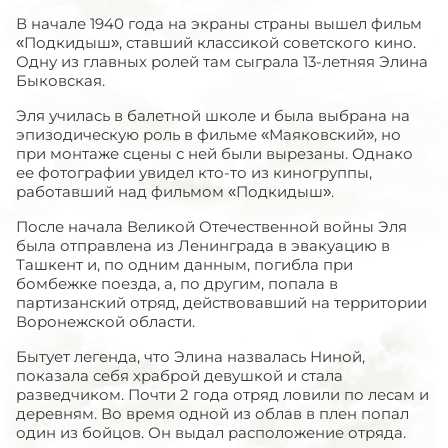
В начале 1940 года на экраны страны вышел фильм
«Подкидыш», ставший классикой советского кино.
Одну из главных ролей там сыграла 13-летняя Элина
Быковская.
Эля училась в балетной школе и была выбрана на
эпизодическую роль в фильме «Маяковский», но
при монтаже сцены с ней были вырезаны. Однако
ее фотографии увидел кто-то из киногруппы,
работавший над фильмом «Подкидыш».
После начала Великой Отечественной войны Эля
была отправлена из Ленинграда в эвакуацию в
Ташкент и, по одним данным, погибла при
бомбежке поезда, а, по другим, попала в
партизанский отряд, действовавший на территории
Воронежской области.
Бытует легенда, что Элина назвалась Ниной,
показала себя храброй девушкой и стала
разведчиком. Почти 2 года отряд ловили по лесам и
деревням. Во время одной из облав в плен попал
один из бойцов. Он выдал расположение отряда.