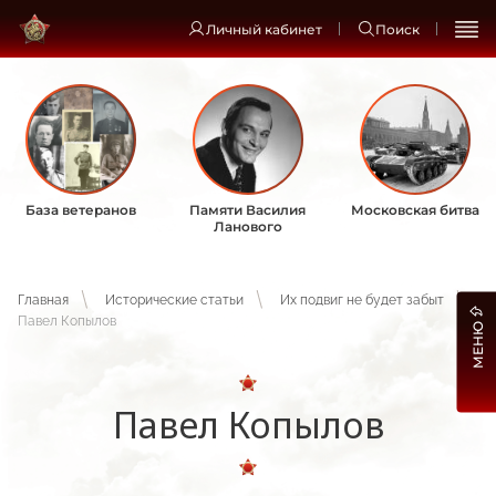
Личный кабинет
Поиск
База ветеранов
Памяти Василия
Московская битва
Ланового
Главная
Исторические статьи
Их подвиг не будет забыт
Павел Копылов
МЕНЮ
Павел Копылов