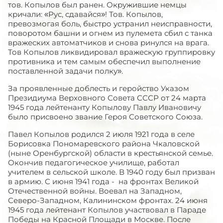
тов. Копылов был ранен. Окружившие немцы
кричали: «Рус, сдавайся»! Тов. Копылов,
превозмогая боль, быстро устранил неисправности,
поворотом башни и огнем из пулемета сбил с танка
вражеских автоматчиков и снова ринулся на врага.
Тов Копылов ликвидировал вражескую группировку
противника и тем самым обеспечил выполнение
поставленной задачи полку».
За проявленные доблесть и геройство Указом
Президиума Верховного Совета СССР от 24 марта
1945 года лейтенанту Копылову Павлу Ивановичу
было присвоено звание Героя Советского Союза.
Павел Копылов родился 2 июля 1921 года в селе
Борисовка Пономаревского района Чкаловской
(ныне Оренбургской) области в крестьянской семье.
Окончив педагогическое училище, работал
учителем в сельской школе. В 1940 году был призван
в армию. С июня 1941 года - на фронтах Великой
Отечественной войны. Воевал на Западном,
Северо-Западном, Калининском фронтах. 24 июня
1945 года лейтенант Копылов участвовал в Параде
Победы на Красной Площади в Москве. После