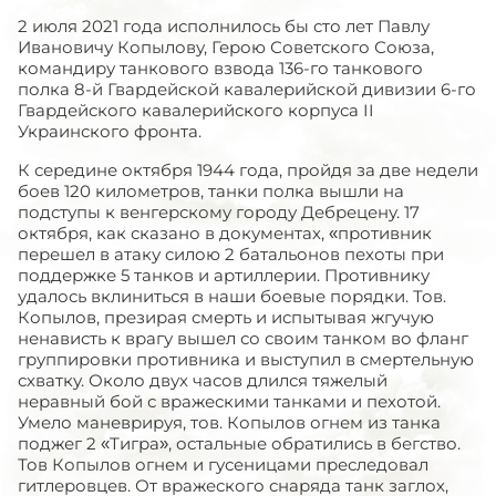
2 июля 2021 года исполнилось бы сто лет Павлу
Ивановичу Копылову, Герою Советского Союза,
командиру танкового взвода 136-го танкового
полка 8-й Гвардейской кавалерийской дивизии 6-го
Гвардейского кавалерийского корпуса II
Украинского фронта.
К середине октября 1944 года, пройдя за две недели
боев 120 километров, танки полка вышли на
подступы к венгерскому городу Дебрецену. 17
октября, как сказано в документах, «противник
перешел в атаку силою 2 батальонов пехоты при
поддержке 5 танков и артиллерии. Противнику
удалось вклиниться в наши боевые порядки. Тов.
Копылов, презирая смерть и испытывая жгучую
ненависть к врагу вышел со своим танком во фланг
группировки противника и выступил в смертельную
схватку. Около двух часов длился тяжелый
неравный бой с вражескими танками и пехотой.
Умело маневрируя, тов. Копылов огнем из танка
поджег 2 «Тигра», остальные обратились в бегство.
Тов Копылов огнем и гусеницами преследовал
гитлеровцев. От вражеского снаряда танк заглох,