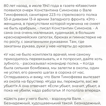
80 лет назад, в июле 1941 года в газете «Известия»
появился очерк Константина Симонова о Вале
Тимофеевой, санитарке 223-го стрелкового полка
53-й дивизии 13-й армии Западного фронта. «Это -
женщина, в присутствии которой мужчина не смеет
не быть храбрым, - писал Константин Симонов. - А
сама она очень маленькая, худенькая, в больших
красноармейских сапогах, брюках и гимнастерке не
по росту, с закатанными рукавами. Там, где
закатаны рукава, руки у нее натерты до крови».
«У нас не было комплекта врачей, мне самому
приходилось перевязывать, и я попросил, дайте хоть
зубного, - рассказывал командир полка. – Когда
была сильная бомбежка, мы залегли в окопы, один
не успел, его ранило шагах в сорока от нас.
Оглядываюсь и вижу, что Валя Тимофеева вылезает
из окопа на бруствер. «Куда вы, переждите, вас же
убьют!» А она отвечает: «Если убьют, значит, убьют, а
пока не убили, надо работать». И поползла вперед».
«Шесть ран у него было, - вздохнула Валя. -
Безнадежный, худощавенький такой. Безнадежный,