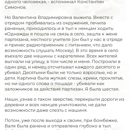
одного человека», - вспоминал Константин
Симонов.
Но Валентина Владимировна выжила. Вместе с
отрядом пробивалась из окружения, лечила
раненых, приходилось и в тыл к немцам ходить:
«Однажды я пошла на связь в село, зашла к жене
партизана, местного учителя (он был у нас в отряде
и принес радиоприемник с питанием, что дало
возможность слушать Москву). В это время в село
въехало две машины с карателями. Всех жителей
выгнали на улицу, в том числе и меня. Построили в
один ряд, и немец отсчитывал каждого десятого и
убивал. Десятыми были не только взрослые, но и
дети. Картина была жуткая: слезы, крики, проклятья,
но ни одного слова о пощаде - убивали как
заложников за действия партизан. Я была шестая.
Наши, узнав о таком зверстве, перекрыли дороги из
деревни и всех немцев уничтожили, не дали
возможности даже слезть с машин».
Потом, уже после выхода к своим, при бомбежке,
Валя была ранена и отправлена глубоко в тыл.