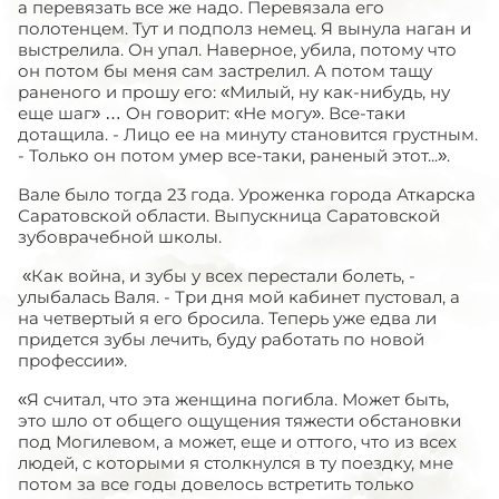
а перевязать все же надо. Перевязала его
полотенцем. Тут и подполз немец. Я вынула наган и
выстрелила. Он упал. Наверное, убила, потому что
он потом бы меня сам застрелил. А потом тащу
раненого и прошу его: «Милый, ну как-нибудь, ну
еще шаг» … Он говорит: «Не могу». Все-таки
дотащила. - Лицо ее на минуту становится грустным.
- Только он потом умер все-таки, раненый этот...».
Вале было тогда 23 года. Уроженка города Аткарска
Саратовской области. Выпускница Саратовской
зубоврачебной школы.
«Как война, и зубы у всех перестали болеть, -
улыбалась Валя. - Три дня мой кабинет пустовал, а
на четвертый я его бросила. Теперь уже едва ли
придется зубы лечить, буду работать по новой
профессии».
«Я считал, что эта женщина погибла. Может быть,
это шло от общего ощущения тяжести обстановки
под Могилевом, а может, еще и оттого, что из всех
людей, с которыми я столкнулся в ту поездку, мне
потом за все годы довелось встретить только