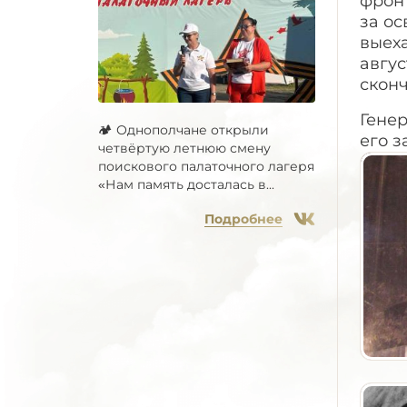
фронт
за о
выеха
авгус
скон
Генер
🏕 Однополчане открыли
его з
четвёртую летнюю смену
поискового палаточного лагеря
«Нам память досталась в...
Подробнее