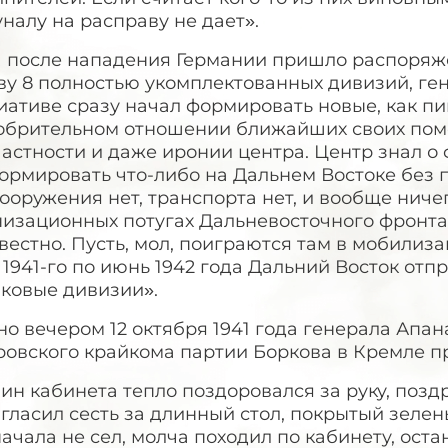
налу на расправу не дает».
а после нападения Германии пришло распоряж
ву 8 полностью укомплектованных дивизий, ге
ативе сразу начал формировать новые, как пи
обрительном отношении ближайших своих пом
астности и даже иронии центра. Центр знал о
формировать что-либо на Дальнем Востоке без
вооружения нет, транспорта нет, и вообще ничег
изационных потугах Дальневосточного фронта, 
вестно. Пусть, мол, поиграются там в мобилиз
1941-го по июнь 1942 года Дальний Восток от
лковые дивизии».
о вечером 12 октября 1941 года генерала Апан
ровского крайкома партии Боркова в Кремле п
ин кабинета тепло поздоровался за руку, поз
гласил сесть за длинный стол, покрытый зелены
ачала не сел, молча походил по кабинету, оста