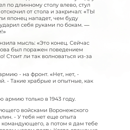
ел по длинному столу влево, стул
отскочил от стола и закричал: «ТЫ
сли японец нападет, чем буду
ударил себя руками по бокам. —
!»
онзила мысль: «Это конец. Сейчас
снова был поражен поведением
! Стоит ли так волноваться из-за
ию - на фронт. «Нет, нет, -
 - Такие храбрые и опытные, как
 армию только в 1943 году.
дующего войсками Воронежского
лин. - У тебя нет еще опыта
командующего, а потом я дам тебе