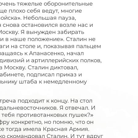
 очень тяжелые оборонительные
е плохо себя ведут, многие
войска». Небольшая пауза,
н снова остановился возле нас и
Москву. Я вынужден забирать
ти в наше положение». Сталин не
аги на столе и, показывая пальцем
ращаясь к Апанасенко, начал
дивизий и артиллерийских полков,
 Москву. Сталин диктовал,
кабинете, подписал приказ и
ьнику штаба к немедленному
реча подходит к концу. На стол
дальневосточников. Я отвечал. И
у тебя противотанковых пушек?»
ру конкретно, но помню, что он
же тогда имела Красная Армия.
тко скомандовал Сталин. И тут вдруг