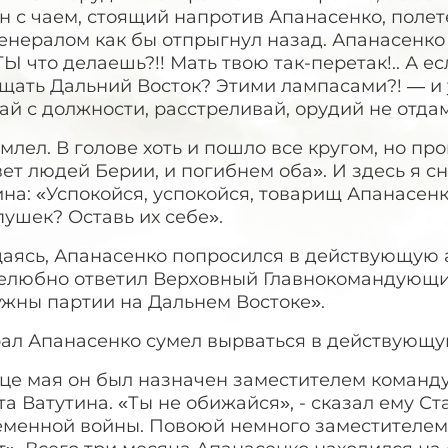
н с чаем, стоящий напротив Апанасенко, полет
енералом как бы отпрыгнул назад. Апанасенко 
ТЫ что делаешь?!! Мать твою так-перетак!.. А е
щать Дальний Восток? Этими лампасами?! — и 
й с должности, расстреливай, орудий не отдам
млел. В голове хоть и пошло все кругом, но пр
ет людей Берии, и погибнем оба». И здесь я 
на: «Успокойся, успокойся, товарищ Апанасенко
пушек? Оставь их себе».
ясь, Апанасенко попросился в действующую арм
елюбно ответил Верховный Главнокомандующий.
ужны партии на Дальнем Востоке».
ал Апанасенко сумел вырваться в действующую
нце мая он был назначен заместителем коман
а Ватутина. «Ты не обижайся», - сказал ему Ста
еменной войны. Повоюй немного заместителем 