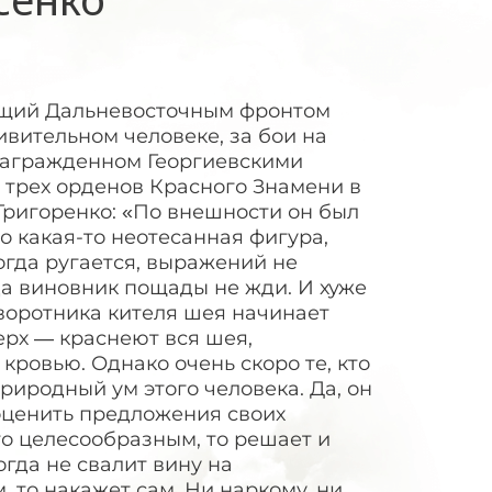
ующий Дальневосточным фронтом
вительном человеке, за бои на
награжденном Георгиевскими
м трех орденов Красного Знамени в
Григоренко: «По внешности он был
о какая-то неотесанная фигура,
огда ругается, выражений не
да виновник пощады не жди. И хуже
 воротника кителя шея начинает
ерх — краснеют вся шея,
кровью. Однако очень скоро те, кто
риродный ум этого человека. Да, он
 оценить предложения своих
-то целесообразным, то решает и
огда не свалит вину на
, то накажет сам. Ни наркому, ни