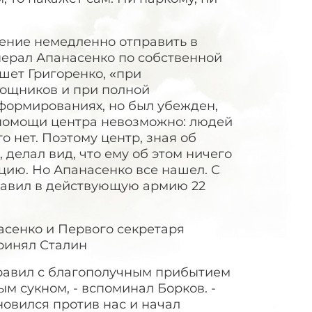
ение немедленно отправить в
нерал Апанасенко по собственной
шет Григоренко, «при
ощников и при полной
 формированиях, но был убежден,
 помощи центра невозможно: людей
о нет. Поэтому центр, зная об
делал вид, что ему об этом ничего
ацию. Но Апанасенко все нашел. С
правил в действующую армию 22
асенко и Первого секретаря
ринял Сталин
дравил с благополучным прибытием
м сукном, - вспоминал Борков. -
новился против нас и начал