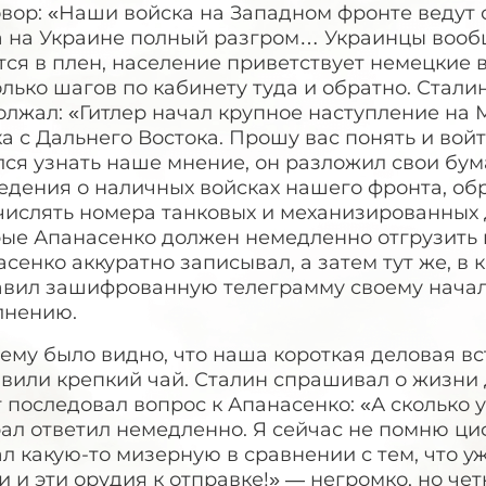
овор: «Наши войска на Западном фронте ведут
а на Украине полный разгром… Украинцы вообщ
ся в плен, население приветствует немецкие 
лько шагов по кабинету туда и обратно. Стали
лжал: «Гитлер начал крупное наступление на 
а с Дальнего Востока. Прошу вас понять и вой
ся узнать наше мнение, он разложил свои бум
едения о наличных войсках нашего фронта, об
числять номера танковых и механизированных 
ые Апанасенко должен немедленно отгрузить в
сенко аккуратно записывал, а затем тут же, в 
авил зашифрованную телеграмму своему начал
лнению.
ему было видно, что наша короткая деловая вст
вили крепкий чай. Сталин спрашивал о жизни 
 последовал вопрос к Апанасенко: «А сколько 
ал ответил немедленно. Я сейчас не помню циф
л какую-то мизерную в сравнении с тем, что у
и и эти орудия к отправке!» — негромко, но че