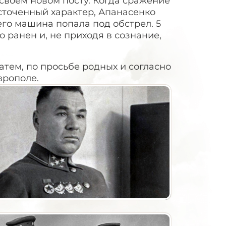
 своем новом посту. Когда сражение
точенный характер, Апанасенко
его машина попала под обстрел. 5
 ранен и, не приходя в сознание,
атем, по просьбе родных и согласно
врополе.