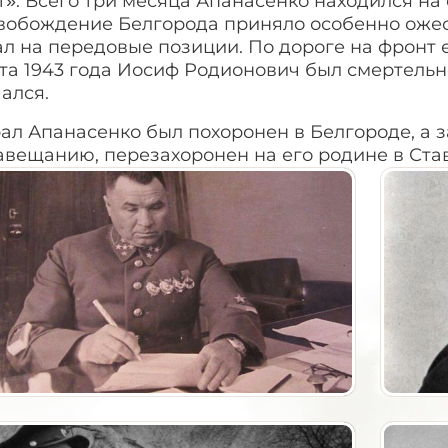
». Всего три месяца Апанасенко находился на
свобождение Белгорода приняло особенно ожес
л на передовые позиции. По дороге на фронт 
та 1943 года Иосиф Родионович был смертельно
чался.
ал Апанасенко был похоронен в Белгороде, а з
авещанию, перезахоронен на его родине в Ста