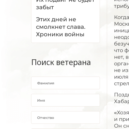
трибу
забыт
Когд
Этих дней не
Моск
смолкнет слава.
иници
Хроники войны
неод
безуч
что 
нет, 
Поиск ветерана
орган
не из
июля 
стре
Поздн
Хаба
«Хозя
и при
Он сн