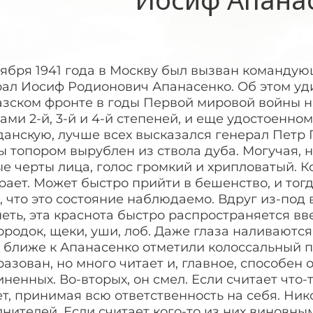
ктября 1941 года в Москву был вызван команд
ал Иосиф Родионович Апанасенко. Об этом уди
азском фронте в годы Первой мировой войны 
ами 2-й, 3-й и 4-й степеней, и еще удостоенно
анскую, лучше всех высказался генерал Петр 
ы топором вырублен из ствола дуба. Могучая, н
е черты лица, голос громкий и хрипловатый. К
ает. Может быстро прийти в бешенство, и тог
, что это состояние наблюдаемо. Вдруг из-под
еть, эта краснота быстро распространяется вв
родок, щеки, уши, лоб. Даже глаза наливаются 
 ближе к Апанасенко отметили колоссальный п
азован, но много читает и, главное, способен
ненных. Во-вторых, он смел. Если считает что
т, принимая всю ответственность на себя. Ник
нителей. Если считает кого-то из них виновным