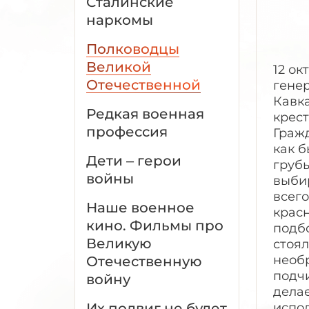
Сталинские
наркомы
Полководцы
Великой
12 о
Отечественной
генер
Кавк
Редкая военная
крест
профессия
Гражд
как б
Дети – герои
грубы
войны
выбир
всего
Наше военное
красн
кино. Фильмы про
подбо
Великую
стоял
необр
Отечественную
подчи
войну
делае
Их подвиг не будет
испол