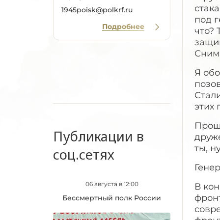
стака
1945poisk@polkrf.ru
под г
Подробнее
что? 
защи
Снима
Я обо
позов
Стали
этих 
Проща
Публикации в
друж
ты, н
соц.сетях
Генер
06 августа в 12:00
В ко
фронт
Бессмертный полк России
совр