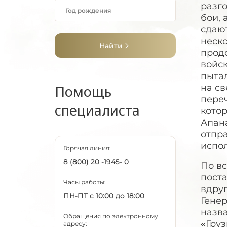
разг
бои, 
сдают
неско
Найти
продо
войск
пытал
Помощь
на св
пере
специалиста
котор
Апана
отпр
испо
Горячая линия:
8 (800) 20 -1945- 0
По вс
поста
Часы работы:
вдруг
ПН-ПТ с 10:00 до 18:00
Генер
назва
Обращения по электронному
«Груз
адресу: