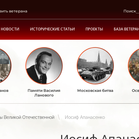
вить ветерана
Поиск
НОВОСТИ
ИСТОРИЧЕСКИЕ СТАТЬИ
ПРОЕКТЫ
БАЗА ВЕТЕРА
анов
Памяти Василия
Московская битва
Осв
Ланового
ы Великой Отечественной
Иосиф Апанасенко
Иосиф Апана