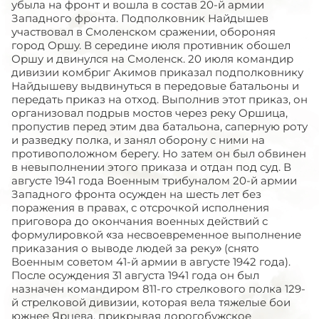
убыла на фронт и вошла в состав 20-й армии
Западного фронта. Подполковник Найдышев
участвовал в Смоленском сражении, обороняя
город Оршу. В середине июля противник обошел
Оршу и двинулся на Смоленск. 20 июля командир
дивизии комбриг Акимов приказал подполковнику
Найдышеву выдвинуться в передовые батальоны и
передать приказ на отход. Выполнив этот приказ, он
организовал подрыв мостов через реку Оршица,
пропустив перед этим два батальона, саперную роту
и разведку полка, и занял оборону с ними на
противоположном берегу. Но затем он был обвинен
в невыполнении этого приказа и отдан под суд. В
августе 1941 года Военным трибуналом 20-й армии
Западного фронта осужден на шесть лет без
поражения в правах, с отсрочкой исполнения
приговора до окончания военных действий с
формулировкой «за несвоевременное выполнение
приказания о выводе людей за реку» (снято
Военным советом 41-й армии в августе 1942 года).
После осуждения 31 августа 1941 года он был
назначен командиром 811-го стрелкового полка 129-
й стрелковой дивизии, которая вела тяжелые бои
южнее Ярцева, прикрывая дорогобужское