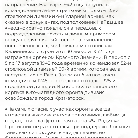
направление. В январе 1942 года вступил в
командование 396-м стрелковым полком 135-й
стрелковой дивизии 4-й Ударной армии. Как
сказано в документах, подполковник Найдышев
«неоднократно появлялся в передовых
подразделениях пехоты и личным примером
воодушевлял личный состав на выполнение
поставленных задач». Приказом по войскам
Калининского фронта от 30 августа 1942 года
награжден орденом Красного Знамени. В период с
5 по 17 августа 1942 года временно командовал 52-й
стрелковой дивизией 30-й армии, которая вела
наступление на Ржев. Затем он был назначен
командиром 1245-го стрелкового полка 375-й
стрелковой дивизии. В составе 3-го танкового
корпуса Юго-Западного фронта дивизия
освобождала город Краматорск.
«На самых опасных участках фронта всегда
вырастала высокая фигура полковника, любимца
солдат, - писала фронтовая газета «За Родину». -
Противник не раз пытался при поддержке больших
танковых сил окружить найдышевцев, но