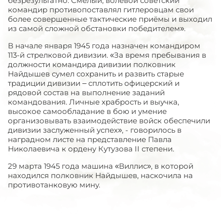
безрезультатно. Смелый, волевой советский
командир противопоставлял гитлеровцам свои
более совершенные тактические приёмы и выходил
из самой сложной обстановки победителем».
В начале января 1945 года назначен командиром
113-й стрелковой дивизии. «За время пребывания в
должности командира дивизии полковник
Найдышев сумел сохранить и развить старые
традиции дивизии – сплотить офицерский и
рядовой состав на выполнение заданий
командования. Личные храбрость и выучка,
высокое самообладание в бою и умение
организовывать взаимодействие войск обеспечили
дивизии заслуженный успех», - говорилось в
наградном листе на представление Павла
Николаевича к ордену Кутузова II степени.
29 марта 1945 года машина «Виллис», в которой
находился полковник Найдышев, наскочила на
противотанковую мину.