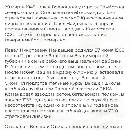
29 марта 1945 года в Воеводине у города Сомбор на
северо-западе Югославии погиб командир 113-й
стрелковой Нижнеднестровской Краснознаменной
дивизии полковник Павел Найдышев. 19 апреля
постановлением Совета Народных Комиссаров
СССР ему было присвоено воинское звание
генерал-майор посмертно.
Павел Николаевич Найдышев родился 27 июня 1900
года в Переславле-Залесском Владимирской
губернии в семье рабочего вышивальной фабрики.
Работал писарем в городском финансовом отделе.
После мобилизации в Красную Армию участвовал в
польском походе, был ранен под Варшавой.
Окончил подготовительные курсы Высшей школы
штабной службы при Военной академии РККА.
Командовал взводом, ротой, батальоном, полком. В
августе 1937 года уволен из армии по служебного
несоответствию, однако в апреле 1940 года вновь
восстановлен в армии в штабной должности 73-й
стрелковой дивизии.
С началом Великой Отечественной войны дивизия