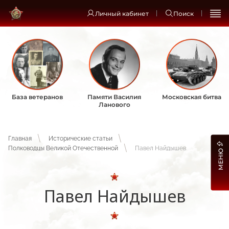
Личный кабинет
Поиск
База ветеранов
Памяти Василия
Московская битва
Ланового
Главная
Исторические статьи
Полководцы Великой Отечественной
Павел Найдышев
МЕНЮ
Павел Найдышев