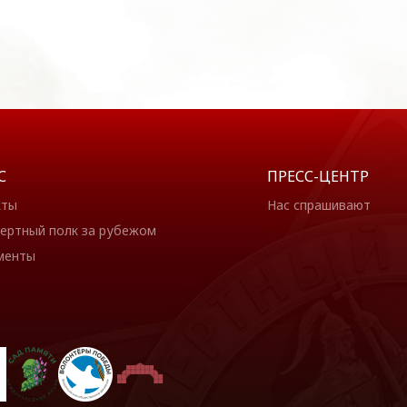
С
ПРЕСС-ЦЕНТР
кты
Нас спрашивают
ертный полк за рубежом
менты