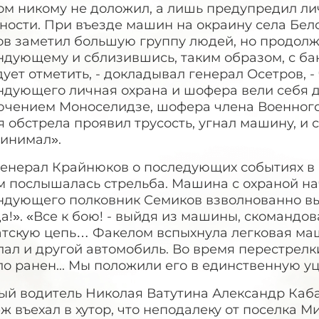
том никому не доложил, а лишь предупредил л
вности. При въезде машин на окраину села Бе
в заметил большую группу людей, но продолжа
дующему и сблизившись, таким образом, с бан
ует отметить, - докладывал генерал Осетров, 
ндующего личная охрана и шофера вели себя д
ючением Моноселидзе, шофера члена Военного 
 обстрела проявил трусость, угнал машину, и
ринимал».
генерал Крайнюков о последующих событиях в 
м послышалась стрельба. Машина с охраной на
ндующего полковник Семиков взволнованно вы
а!». «Все к бою! - выйдя из машины, скомандов
атскую цепь… Факелом вспыхнула легковая ма
ал и другой автомобиль. Во время перестрелк
ло ранен... Мы положили его в единственную 
й водитель Николая Ватутина Александр Кабан
ж въехал в хутор, что неподалеку от поселка М