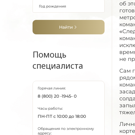
об э
гото
метро
коман
Найти
«След
кома
искл
Помощь
время
не п
специалиста
Сам 
рядо
кома
Горячая линия:
засад
8 (800) 20 -1945- 0
солд
запыл
Часы работы:
тяже
ПН-ПТ с 10:00 до 18:00
Личны
Обращения по электронному
корте
адресу: