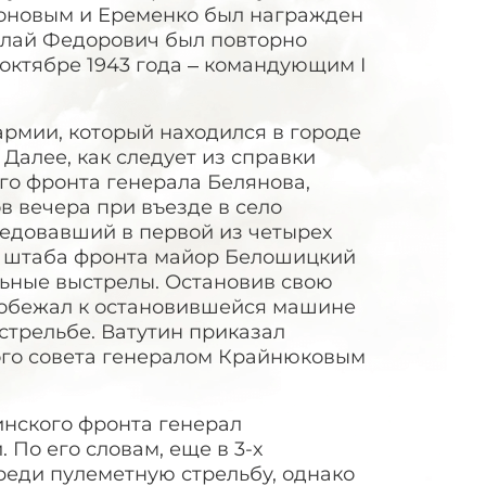
роновым и Еременко был награжден
колай Федорович был повторно
ктябре 1943 года – командующим I
 армии, который находился в городе
 Далее, как следует из справки
го фронта генерала Белянова,
ов вечера при въезде в село
едовавший в первой из четырех
 штаба фронта майор Белошицкий
ельные выстрелы. Остановив свою
побежал к остановившейся машине
трельбе. Ватутин приказал
нного совета генералом Крайнюковым
инского фронта генерал
По его словам, еще в 3-х
реди пулеметную стрельбу, однако