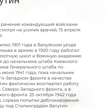
ое ранение командующий войсками
смотря на усилия врачей, 15 апреля
е.
тилю) 1901 года в Валуйском уезде
изыва в армию в 1920 году работал
пехотную школ и Военную академию
я до начальника штаба Киевского
ника Генерального штаба по
 июня 1941 года, пока начальник
го-Западном фронте в качестве
тин фактически возглавлял работу
 Северо-Западного фронта, а в
го фронта. 25 октября 1942 года
, сорвав попытки деблокирования
ду под Сталинградом Ватутин