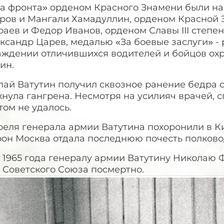
та фронта» орденом Красного Знамени были н
ров и Мангали Хамадуллин, орденом Красной 
раев и Федор Иванов, орденом Славы
III
степен
ксандр Царев, медалью «За боевые заслуги» -
аждении отличившихся водителей и бойцов ох
ин.
ай Ватутин получил сквозное ранение бедра с
хнула гангрена. Несмотря на усилияч врачей,
ом не удалось.
реля генерала армии Ватутина похоронили в К
рон Москва отдала последнюю почесть полково
я 1965 года генералу армии Ватутину Николаю
 Советского Союза посмертно.