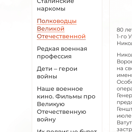
Сталинские
наркомы
Полководцы
Великой
80 л
Отечественной
1-го 
Нико
Редкая военная
Никол
профессия
Ворон
Дети – герои
на с
имен
войны
Особо
Наше военное
опера
Гене
кино. Фильмы про
предс
Великую
Геншт
Отечественную
июле 
войну
Вату
заст
Их подвиг не будет