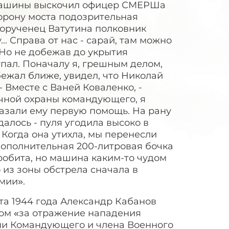
 машины выскочил офицер СМЕРШа
орону моста подозрительная
порученец Ватутина полковник
 Справа от нас - сарай, там можно
 Но не добежав до укрытия
пал. Поначалу я, грешным делом,
бежал ближе, увидел, что Николай
 Вместе с Ваней Коваленко, -
ичной охраны командующего, я
казали ему первую помощь. На рану
далось - пуля угодила высоко в
Когда она утихла, мы перенесли
дополнительная 200-литровая бочка
робита, но машина каким-то чудом
 из зоны обстрела сначала в
мии».
та 1944 года Александр Кабанов
зом «за отражение нападения
ни Командующего и члена Военного