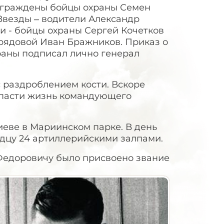
аграждены бойцы охраны Семен
Звезды – водители Александр
и - бойцы охраны Сергей Кочетков
 рядовой Иван Бражников. Приказ о
раны подписал лично генерал
 раздроблением кости. Вскоре
 спасти жизнь командующего
иеве в Мариинском парке. В день
дцу 24 артиллерийскими залпами.
 Федоровичу было присвоено звание