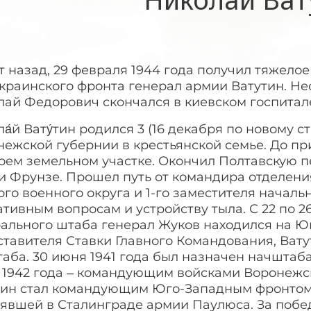
ет назад, 29 февраля 1944 года получил тяжел
Украинского фронта генерал армии Ватутин. Не
лай Федорович скончался в киевском госпитал
а́й Вату́тин родился 3 (16 декабря по новому с
ежской губернии в крестьянской семье. До пр
воем земельном участке. Окончил Полтавскую 
и Фрунзе. Прошел путь от командира отделени
го военного округа и 1-го заместителя началь
тивным вопросам и устройству тыла. С 22 по 26
рального штаба генерал Жуков находился на Ю
тавителя Ставки Главного Командования, Вату
аба. 30 июня 1941 года был назначен начштаба
1942 года – командующим войсками Воронежско
тин стал командующим Юго-Западным фронтом
рявшей в Сталинграде армии Паулюса. За побе