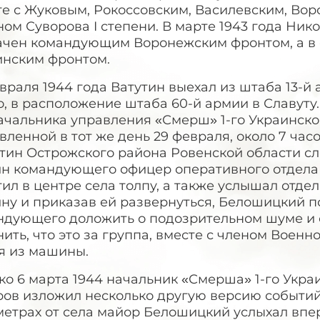
те с Жуковым, Рокоссовским, Василевским, Во
ом Суворова I степени. В марте 1943 года Ни
ачен командующим Воронежским фронтом, а в о
инским фронтом.
враля 1944 года Ватутин выехал из штаба 13-й
, в расположение штаба 60-й армии в Славуту.
ачальника управления «Смерш» 1-го Украинско
вленной в тот же день 29 февраля, около 7 час
тин Острожского района Ровенской области сл
н командующего офицер оперативного отдела
ил в центре села толпу, а также услышал отд
ну и приказав ей развернуться, Белошицкий 
ндующего доложить о подозрительном шуме и с
ить, что это за группа, вместе с членом Вое
я из машины.
о 6 марта 1944 начальник «Смерша» 1-го Укра
ов изложил несколько другую версию событий. 
метрах от села майор Белошицкий услыхал впе