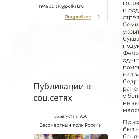
голо
1945poisk@polkrf.ru
и по
Подробнее
стре
Семик
укрыт
буква
подум
Федор
одним
помог
налож
бедро
Публикации в
ранен
соц.сетях
с бен
не за
медса
05 августа в 19:36
Прик
Бессмертный полк России
был 
банд