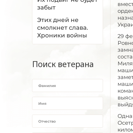
вмес
забыт
орден
назн
Этих дней не
Укра
смолкнет слава.
Хроники войны
29 фе
Ровно
замн
соста
Поиск ветерана
Миля
маши
замет
маши
кома
выясн
выйд
Однак
Осетр
кило