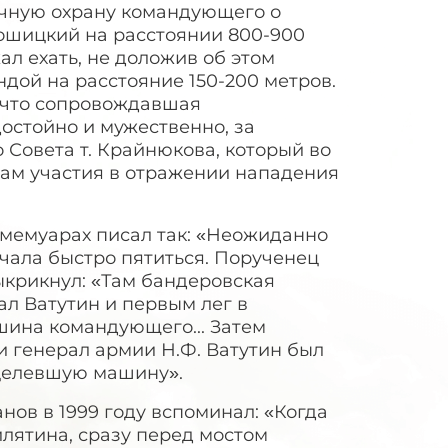
ичную охрану командующего о
лошицкий на расстоянии 800-900
л ехать, не доложив об этом
дой на расстояние 150-200 метров.
- что сопровождавшая
остойно и мужественно, за
Совета т. Крайнюкова, который во
 сам участия в отражении нападения
мемуарах писал так: «Неожиданно
чала быстро пятиться. Порученец
крикнул: «Там бандеровская
ал Ватутин и первым лег в
шина командующего... Затем
и генерал армии Н.Ф. Ватутин был
уцелевшую машину».
ов в 1999 году вспоминал: «Когда
илятина, сразу перед мостом