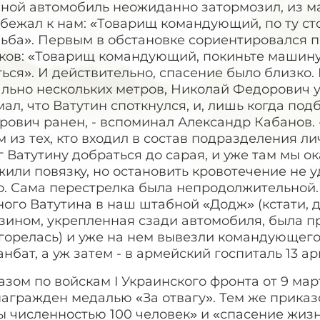
вной автомобиль неожиданно затормозил, из
дбежал к нам: «Товарищ командующий, по ту ст
льба». Первым в обстановке сориентировался 
ов: «Товарищ командующий, покиньте машину...
ься». И действительно, спасение было близко.
льно нескольких метров, Николай Федорович у
ал, что Ватутин споткнулся, и, лишь когда под
ович ранен, - вспоминал Александр Кабанов. -
 из тех, кто входил в состав подразделения л
 Ватутину добраться до сарая, и уже там мы о
или повязку, но остановить кровотечение не у
. Сама перестрелка была непродолжительной. 
ого Ватутина в наш штабной «Додж» (кстати, 
зином, укрепленная сзади автомобиля, была п
горелась) и уже на нем вывезли командующего
нбат, а уж затем - в армейский госпиталь 13 ар
азом по войскам
I
Украинского фронта от 9 мар
награжден медалью «За отвагу». Тем же прика
ы численностью 100 человек» и «спасение жиз