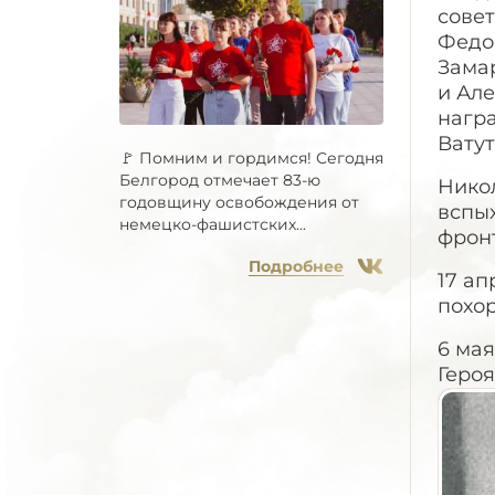
сове
Федо
Зама
и Але
нагр
Ватут
🚩 Помним и гордимся! Сегодня
Белгород отмечает 83-ю
Никол
годовщину освобождения от
вспы
немецко-фашистских...
фронт
Подробнее
17 ап
похо
6 ма
Героя