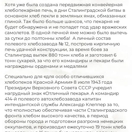
Хотя уже была создана передвижная конвейерная
хлебопекарная печь, в дни Сталинградской битвы в
основном хлеб пекли в земляных ямах, обмазанных
глиной. Так было больше шансов, что пекарня не
будет обнаружена и не попадет под удар вражеских
самолетов. В одной печной яме можно было выпечь
за сутки до полтонны хлеба! А личный состав
полевого хлебозавода № 12, построив кирпичную
печь удачной конструкции, за время боев за
Сталинград выпек 880 тонн хлеба и заготовил 6
тонн сухарей, за что его командиры и пекари были
награждены орденами и медалями
Специально для «для особо отличившихся
хлебопеков Красной Армии» 8 июля 1943 года
Президиум Верховного Совета СССР учредил
нагрудный знак «Отличный пекарь». А командир
414-й полевого автохлебозавода капитан
интендантской службы Александр Клеппер за то,
что «полностью обеспечивая части Сталинградского
фронта хлебом высокого качества, в период
обороны города и подготовки разгрома немецких
оккупантов, и производил ежесуточно 19 тонн хлеба