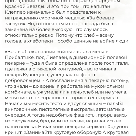
при задании в 16 тонн» был награжден орденом
Красной Звезды. И это при том, что капитан
Клеппер изначально был представлен к
награждению скромной медалью «За боевые
заслуги». Но, в конечном итоге, награда была
заменена на более высокую, что случалось
относительно редко. Потому что хлеб – всему
голова, а хлебопеки – особо ценные на войне люди!
«Весть об окончании войны застала меня в
Прибалтике, под Лиепаей, в дивизионной полевой
пекарне – туда я была определена после госпиталя,
где лежала с тяжелой контузией, - вспоминала
пекарь Кузнецова, ушедшая на фронт
добровольцем. - А послали меня в пекарню потому,
что знали – до войны я работала на мукомольном
комбинате, а уж умела ли я печь хлеб или не умела,
меня никто не спрашивал – приказ есть приказ.
Начали мы месить тесто и вдруг слышим – пальба:
винтовочные, пистолетные выстрелы, автоматные
очереди. А тогда недобитые фашисты, прорываясь
из окружения, бродили по лесам, нарывались на
наши войска. Начальник пекарни сержант Ходунов
кричит: «Занимайте круговую оборону!» А круговая