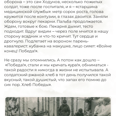
оборона – это сам Ходунов, несколько пожилых
солдат, тоже после госпиталя, и я – «старшина
медицинской службы»: метр сорок роста, голова
кружится после контузии, в глазах двоится. Заняли
оборону вокруг пекарни. Пальба продолжается.
Ждем, готовые к бою. Пекарня дымит, тесто
подходит. Вдруг видим – через поле мчится в нашу
сторону всадник и что-то кричит. Тут сердце и
дрогнуло. Подлетает на вороном парень-
кавалерист: кубанка на макушке, лицо сияет: «Войне
конец! Победа!».
Не сразу мы опомнились. А потом как дошло –
«Победа!», стали и мы кричать «ура!», обниматься -
такой радости я никогда в жизни не испытывала. А
солдатский ржаной хлеб в тот день получился такой
вкусный, такой душистый, что запах его помню до
сих пор. Хлеб Победы».