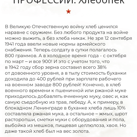
В Великую Отечественную войну хлеб ценился
наравне с оружием. Без любого продукта на войне
можно выжить, а без хлеба никак. Не зря 12 сентября
1941 года ввели новые нормы армейского
снабжения. Теперь солдату в сутки полагалось
800 граммов. А в холодное время года - с октября
по март – и все 900! И это с учетом того, что
в 1942 году сбор зерна составил всего 38%
от довоенного уровня, а в тылу стоимость буханки
доходила до 400 рублей при зарплате рабочего
на военном заводе 800 рублей! Конечно, в хлеб
военного времени к пшеничной или ржаной муке
приходилось добавлять ячменную муку, овес и, как
самую съедобную из трав, лебеду. А, к примеру, в
блокадном Ленинграде в буханке хлеба лишь 10%
составляла ржаная мука, а остальное – жмых, шрот
расторопши, сметки муки с оборудования и пола,
выбойка из мешков, пищевая целлюлоза, хвоя. Но
даже такой хлеб был на вес золота.