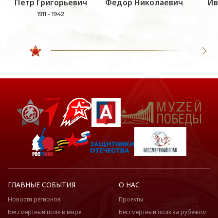
Петр Григорьевич
Федор Николаевич
Ив
1911 - 1942
ГЛАВНЫЕ СОБЫТИЯ
О НАС
Новости регионов
Проекты
Бессмертный полк в мире
Бессмертный полк за рубежом