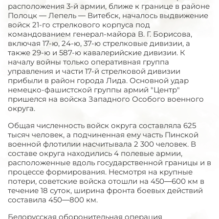
расположения 3-й армии, ближе к границе в районе
Полоцк — Лепель — Витебск, началось выдвижение
войск 21-го стрелкового корпуса под
командованием генерал-майора В. Г. Борисова,
включая 17-ю, 24-ю, 37-ю стрелковые дивизии, а
также 29-ю и 587-ю кавалерийские дивизии. К
началу войны только оперативная группа
управления и части 17-й стрелковой дивизии
прибыли в район города Лида. Основной удар
немецко-фашистской группы армий "Центр"
пришелся на войска Западного Особого военного
округа.
Общая численность войск округа составляла 625
тысяч человек, а подчиненная ему часть Пинской
военной флотилии насчитывала 2 300 человек. В
составе округа находились 4 полевые армии,
расположенные вдоль государственной границы и в
процессе формирования. Несмотря на крупные
потери, советские войска отошли на 450—600 км в
течение 18 суток, ширина фронта боевых действий
составила 450—800 км.
Белорусская оборонительная операция