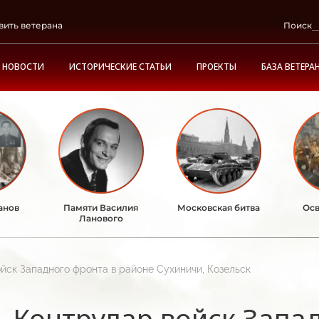
вить ветерана
Поиск
НОВОСТИ
ИСТОРИЧЕСКИЕ СТАТЬИ
ПРОЕКТЫ
БАЗА ВЕТЕРА
анов
Памяти Василия
Московская битва
Осв
Ланового
йск Западного фронта в районе Сухиничи, Козельск
Контрудар войск Запа