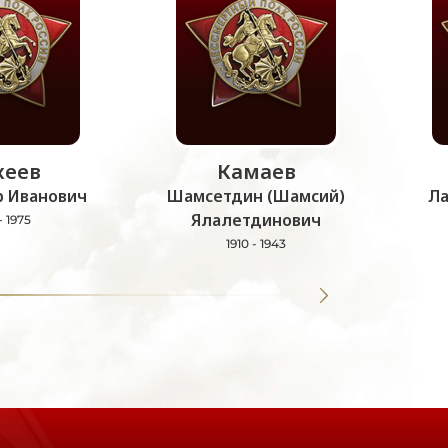
еев
Камаев
 Иванович
Шамсетдин (Шамсий)
Ла
Ялалетдинович
- 1975
1910 - 1943