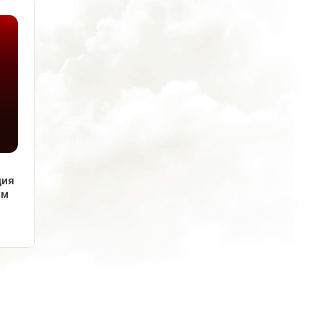
ция
ом