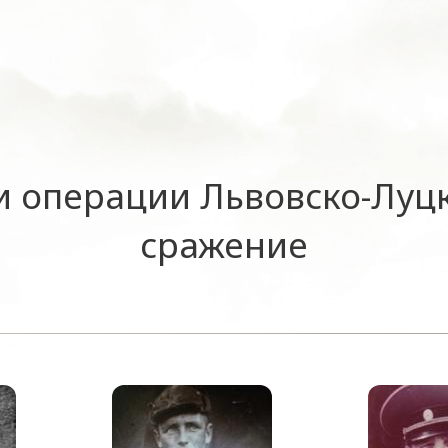
и операции Львовско-Луц
сражение