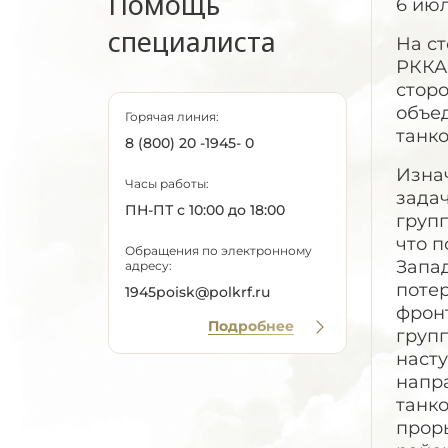
Помощь
6 июл
специалиста
На с
РККА
стор
объед
Горячая линия:
танко
8 (800) 20 -1945- 0
Изна
Часы работы:
зада
ПН-ПТ с 10:00 до 18:00
груп
что п
Обращения по электронному
Запад
адресу:
потер
1945poisk@polkrf.ru
фрон
Подробнее
груп
наст
напра
танк
проры