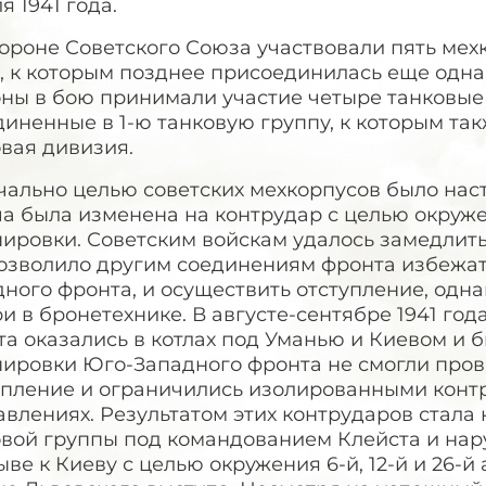
я 1941 года.
тороне Советского Союза участвовали пять ме
, к которым позднее присоединилась еще одна
оны в бою принимали участие четыре танковые 
иненные в 1-ю танковую группу, к которым та
вая дивизия.
чально целью советских мехкорпусов было нас
ча была изменена на контрудар с целью окруж
пировки. Советским войскам удалось замедлит
озволило другим соединениям фронта избежать
ного фронта, и осуществить отступление, одн
и в бронетехнике. В августе-сентябре 1941 го
та оказались в котлах под Уманью и Киевом и
пировки Юго-Западного фронта не смогли про
упление и ограничились изолированными конт
влениях. Результатом этих контрударов стала
овой группы под командованием Клейста и нар
ве к Киеву с целью окружения 6-й, 12-й и 26-