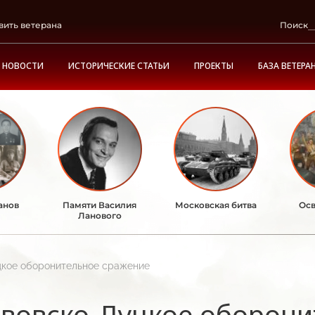
вить ветерана
Поиск
НОВОСТИ
ИСТОРИЧЕСКИЕ СТАТЬИ
ПРОЕКТЫ
БАЗА ВЕТЕРА
анов
Памяти Василия
Московская битва
Осв
Ланового
цкое оборонительное сражение
вовско-Луцкое оборони