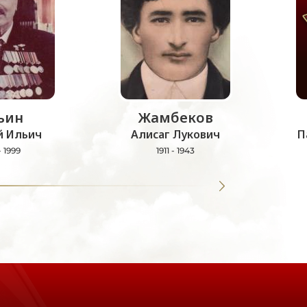
ьин
Жамбеков
й Ильич
Алисаг Лукович
П
- 1999
1911 - 1943