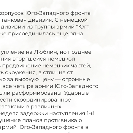
хкорпусов Юго-Западного фронта
 танковая дивизия. С немецкой
дивизии из группы армий "Юг",
кже присоединилась еще одна
тупление на Люблин, но позднее
ения вторгшейся немецкой
ь продвижение немецких частей,
 окружения, в отличие от
ако за высокую цену — огромные
да все четыре армии Юго-Западного
 были расформированы. Ударные
вести скоординированное
ратаками в различных
 неделя задержки наступления 1-й
ушение планов противника о
й армий Юго-Западного фронта в