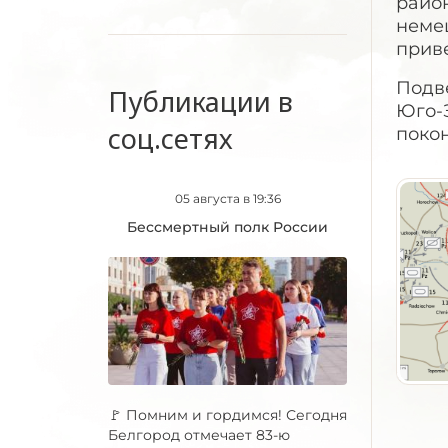
район
неме
прив
Подве
Публикации в
Юго-З
соц.сетях
покон
05 августа в 19:36
Бессмертный полк России
🚩 Помним и гордимся! Сегодня
Белгород отмечает 83-ю