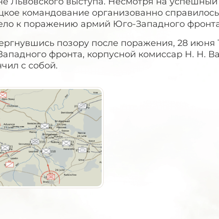
е Львовского выступа. Несмотря на успешный 
цкое командование организованно справилось 
ело к поражению армий Юго-Западного фронта
ргнувшись позору после поражения, 28 июня 1
ападного фронта, корпусной комиссар Н. Н. В
чил с собой.