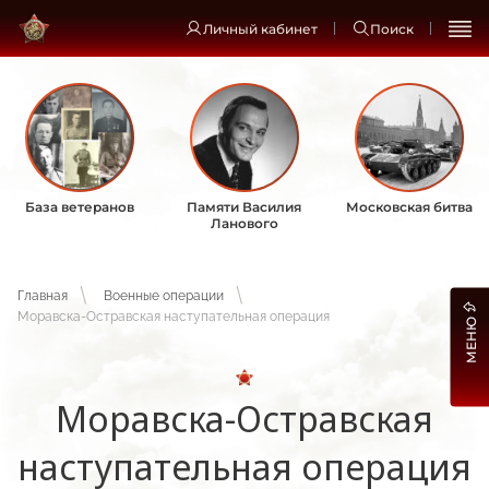
Личный кабинет
Поиск
База ветеранов
Памяти Василия
Московская битва
Ланового
Главная
Военные операции
Моравска-Остравская наступательная операция
МЕНЮ
Моравска-Остравская
наступательная операция