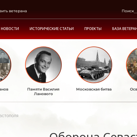
вить ветерана
Поиск
НОВОСТИ
ИСТОРИЧЕСКИЕ СТАТЬИ
ПРОЕКТЫ
БАЗА ВЕТЕРА
анов
Памяти Василия
Московская битва
Осв
Ланового
астополя
Оборона Севас