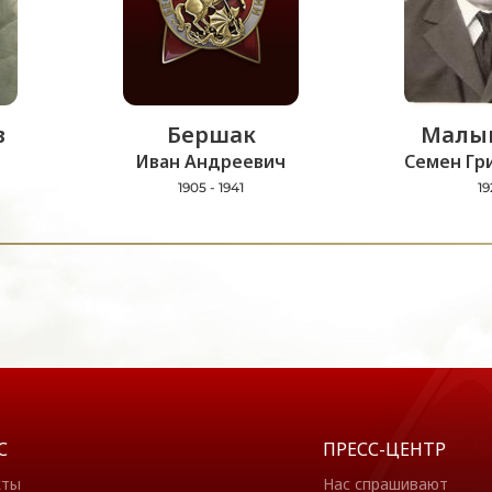
в
Бершак
Малы
Иван Андреевич
Семен Гр
1905 - 1941
19
С
ПРЕСС-ЦЕНТР
кты
Нас спрашивают