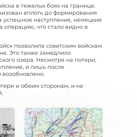
йска в тяжелых боях на границе.
анизован вплоть до формирования
а успешное наступление, немецкие
а операцию, что стало видно в
войск позволила советским войскам
не. Это также замедлило
ского озера. Несмотря на потери,
упление, и лишь после
 возобновлено.
тери и обеим сторонам, и не
.