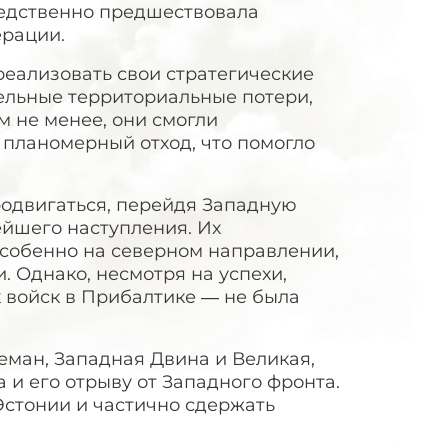
едственно предшествовала
ерации.
реализовать свои стратегические
тельные территориальные потери,
м не менее, они смогли
 планомерный отход, что помогло
родвигаться, перейдя Западную
ейшего наступления. Их
собенно на северном направлении,
. Однако, несмотря на успехи,
 войск в Прибалтике — не была
еман, Западная Двина и Великая,
 и его отрыву от Западного фронта.
Эстонии и частично сдержать