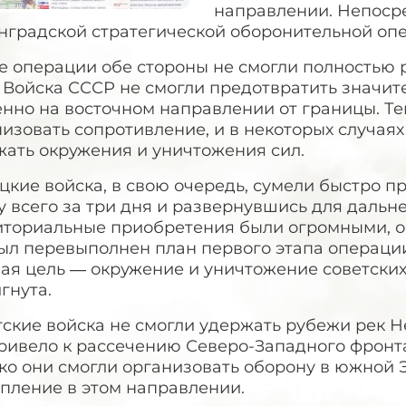
направлении. Непоср
нградской стратегической оборонительной оп
е операции обе стороны не смогли полностью 
. Войска СССР не смогли предотвратить значи
нно на восточном направлении от границы. Те
изовать сопротивление, и в некоторых случаях
жать окружения и уничтожения сил.
кие войска, в свою очередь, сумели быстро п
 всего за три дня и развернувшись для дальн
иториальные приобретения были огромными, о
ыл перевыполнен план первого этапа операции
ая цель — окружение и уничтожение советских
гнута.
ские войска не смогли удержать рубежи рек Н
ривело к рассечению Северо-Западного фронта
ко они смогли организовать оборону в южной 
пление в этом направлении.