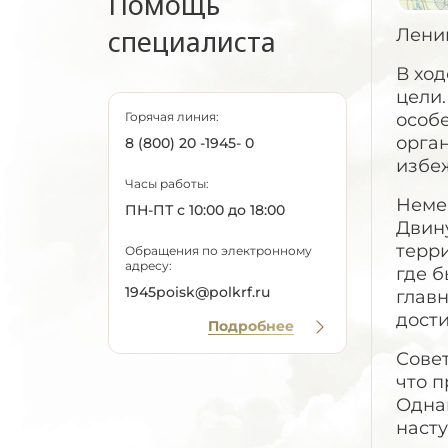
Помощь
специалиста
Лени
В ход
цели
Горячая линия:
особе
орган
8 (800) 20 -1945- 0
избе
Часы работы:
Немец
ПН-ПТ с 10:00 до 18:00
Двину
терр
Обращения по электронному
адресу:
где б
1945poisk@polkrf.ru
главн
дости
Подробнее
Совет
что п
Одна
насту