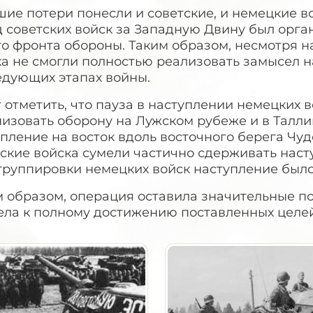
ие потери понесли и советские, и немецкие во
д советских войск за Западную Двину был орг
го фронта обороны. Таким образом, несмотря н
а не смогли полностью реализовать замысел н
едующих этапах войны.
 отметить, что пауза в наступлении немецких 
изовать оборону на Лужском рубеже и в Талли
пление на восток вдоль восточного берега Чуд
ские войска сумели частично сдерживать наст
группировки немецких войск наступление было
 образом, операция оставила значительные по
ела к полному достижению поставленных целей