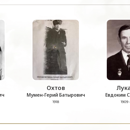
Охтов
Лук
ич
Мумен-Герий Батырович
Евдоким С
1918
1909 