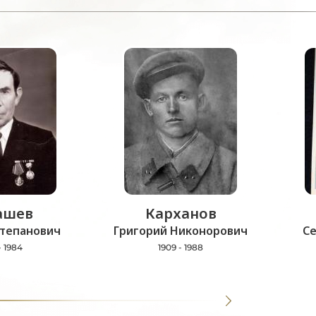
ашев
Карханов
тепанович
Григорий Никонорович
С
- 1984
1909 - 1988