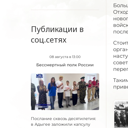
Больш
Отхо
ново
войск
Публикации в
посл
соц.сетях
Стоит
орган
насту
08 августа в 13:00
совет
Бессмертный полк России
пере
Таким
прив
Послание сквозь десятилетия:
в Адыгее заложили капсулу