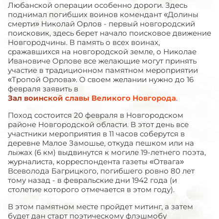
Любанской операции особенно дороги. Здесь
поднимал погибших воинов комендант «Долины
смерти» Николай Орлов - первый новгородский
поисковик, здесь берет начало поисковое движение
Новгородчины. В память о всех воинах,
сражавшихся на новгородской земле, о Николае
Ивановиче Орлове все желающие могут принять
участие в традиционном памятном мероприятии
«Тропой Орлова». О своем желании нужно до 16
февраля заявить в
Зал воинской славы Великого Новгорода
.
Поход состоится 20 февраля в Новгородском
районе Новгородской области. В этот день все
участники мероприятия в 11 часов соберутся в
деревне Малое Замошье, откуда пешком или на
лыжах (6 км) выдвинутся к могиле 19-летнего поэта,
журналиста, корреспондента газеты «Отвага»
Всеволода Багрицкого, погибшего ровно 80 лет
тому назад - в февральские дни 1942 года (и
столетие которого отмечается в этом году).
В этом памятном месте пройдет митинг, а затем
будет дан старт поэтическому флэшмобу