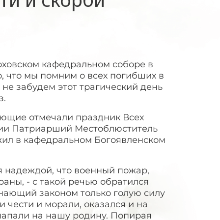
Елоховском кафедральном соборе в
, что мы помним о всех погибших в
 не забудем этот трагический день
з.
рующие отмечали праздник Всех
иции Патриарший Местоблюститель
жил в кафедральном Богоявленском
я надеждой, что военный пожар,
раны, - с такой речью обратился
нающий законом только голую силу
чести и морали, оказался и на
напали на нашу родину. Попирая