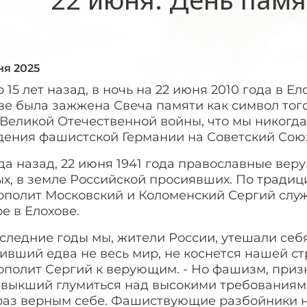
ня 2025
 15 лет назад, в ночь на 22 июня 2010 года в 
е была зажжена Свеча памяти как символ того
Великой Отечественной войны, что мы никогда
дения фашистской Германии на Советский Сою
да назад, 22 июня 1941 года православные ве
ых, в земле Российской просиявших. По трад
ополит Московский и Коломенский Сергий слу
е в Елохове.
следние годы мы, жители России, утешали себ
ивший едва не весь мир, не коснется нашей ст
ополит Сергий к верующим. - Но фашизм, приз
ивыкший глумиться над высокими требованиями 
 раз верным себе. Фашиствующие разбойники 