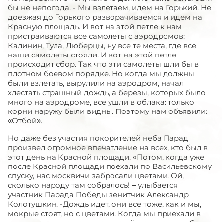
бы не непогода. - Мы взлетаем, идем на Горький. Не
доезжая до Горького разворачиваемся и идем на
Красную площадь. И вот на этой петле к нам
пристраиваются все самолеты с аэродромов:
Калинин, Тула, Люберцы, ну все те места, где все
наши самолеты стояли. И вот на этой петле
происходит сбор. Так что эти самолеты шли бы в
плотном боевом порядке. Но когда мы должны
были взлетать, вырулили на аэродром, начал
хлестать страшный дождь, а березы, которых было
много на аэродроме, все ушли в облака: только
корни наружу были видны. Поэтому нам объявили:
«Отбой».
Но даже без участия покорителей неба Парад
произвел огромное впечатление на всех, кто был в
этот день на Красной площади. «Потом, когда уже
после Красной площади поехали по Васильевскому
спуску, нас москвичи забросали цветами. Ой,
сколько народу там собралось! – улыбается
участник Парада Победы зенитчик Александр
Колотушкин. -Дождь идет, они все тоже, как и мы,
мокрые стоят, но с цветами. Когда мы приехали в