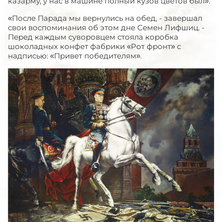
казарму, у нас в машине полный кузов цветов был».
«После Парада мы вернулись на обед, - завершал
свои воспоминания об этом дне Семен Лифшиц. -
Перед каждым суворовцем стояла коробка
шоколадных конфет фабрики «Рот фронт» с
надписью: «Привет победителям».