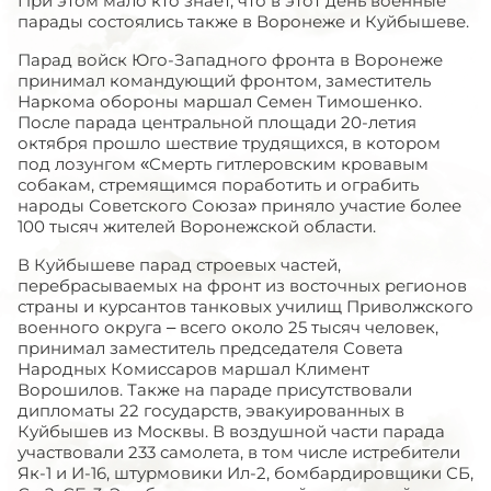
При этом мало кто знает, что в этот день военные
парады состоялись также в Воронеже и Куйбышеве.
Парад войск Юго-Западного фронта в Воронеже
принимал командующий фронтом, заместитель
Наркома обороны маршал Семен Тимошенко.
После парада центральной площади 20-летия
октября прошло шествие трудящихся, в котором
под лозунгом «Смерть гитлеровским кровавым
собакам, стремящимся поработить и ограбить
народы Советского Союза» приняло участие более
100 тысяч жителей Воронежской области.
В Куйбышеве парад строевых частей,
перебрасываемых на фронт из восточных регионов
страны и курсантов танковых училищ Приволжского
военного округа – всего около 25 тысяч человек,
принимал заместитель председателя Совета
Народных Комиссаров маршал Климент
Ворошилов. Также на параде присутствовали
дипломаты 22 государств, эвакуированных в
Куйбышев из Москвы. В воздушной части парада
участвовали 233 самолета, в том числе истребители
Як-1 и И-16, штурмовики Ил-2, бомбардировщики СБ,