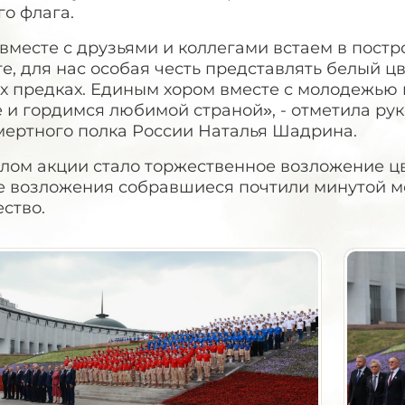
о флага.
месте с друзьями и коллегами встаем в постр
е, для нас особая честь представлять белый цв
х предках. Единым хором вместе с молодежью 
 и гордимся любимой страной», - отметила ру
мертного полка России Наталья Шадрина.
лом акции стало торжественное возложение цв
е возложения собравшиеся почтили минутой мо
ство.