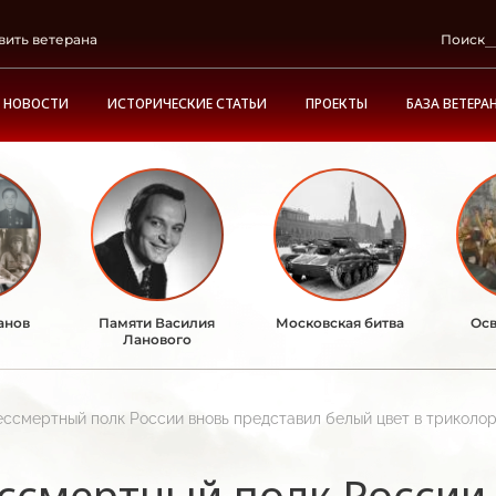
вить ветерана
Поиск
НОВОСТИ
ИСТОРИЧЕСКИЕ СТАТЬИ
ПРОЕКТЫ
БАЗА ВЕТЕРА
анов
Памяти Василия
Московская битва
Осв
Ланового
ессмертный полк России вновь представил белый цвет в триколор
ссмертный полк России