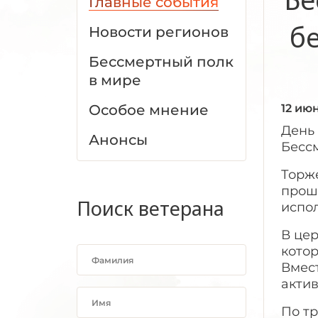
Главные события
б
Новости регионов
Бессмертный полк
в мире
Особое мнение
12 ию
День 
Анонсы
Бессм
Торж
прошл
Поиск ветерана
испол
В цер
котор
Вмес
акти
По тр