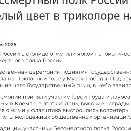
елый цвет в триколоре 
ня 2026
России в столице отметили яркой патриотичес
ертного полка России.
ественная церемония поднятия Государственн
а на Поклонной горе у Музея Победы. Под зву
нившего Государственный гимн, в небо взвилс
емонии приняли участие Герои Труда и лауреа
ым в Кремле, в этот же день, высокие наград
те с ними у флагштока выстроились волонтёры
висты молодёжных общественных организаций
адиции, участники Бессмертного полка России