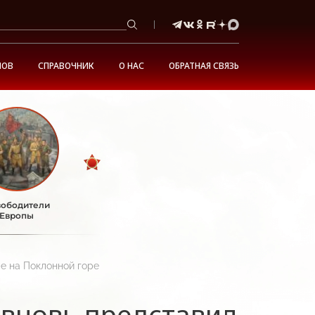
НОВ
СПРАВОЧНИК
О НАС
ОБРАТНАЯ СВЯЗЬ
ободители
Европы
е на Поклонной горе
 вновь представил