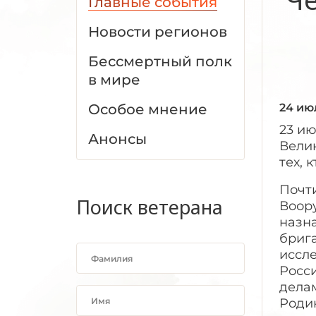
Главные события
Новости регионов
Бессмертный полк
в мире
Особое мнение
24 ию
23 ию
Анонсы
Велик
тех, 
Почти
Поиск ветерана
Воору
назн
брига
иссл
Росс
дела
Роди