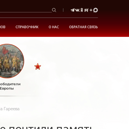
НОВ
СПРАВОЧНИК
О НАС
ОБРАТНАЯ СВЯЗЬ
ободители
Европы
та Гареева
ве почтили память