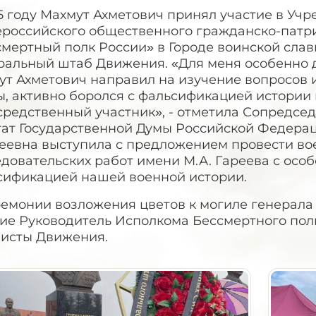
5 году Махмут Ахметович принял участие в Уч
российского общественного гражданско-патр
мертный полк России» в Городе воинской слав
альный штаб Движения. «Для меня особенно до
ут Ахметович направил на изучение вопросов 
, активно боролся с фальсификацией истории в
редственный участник», - отметила Сопредсед
тат Государственной Думы Российской Федерац
еевна выступила с предложением провести в
довательских работ имени М.А. Гареева с осо
сификацией нашей военной истории.
ремонии возложения цветов к могиле генерала
тие Руководитель Исполкома Бессмертного пол
висты Движения.