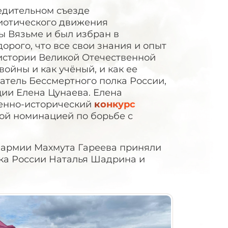
редительном съезде
иотического движения
ы Вязьме и был избран в
рого, что все свои знания и опыт
истории Великой Отечественной
ойны и как учёный, и как ее
атель Бессмертного полка России,
ии Елена Цунаева. Елена
оенно-исторический
конкурс
бой номинацией по борьбе с
 армии Махмута Гареева приняли
ка России Наталья Шадрина и