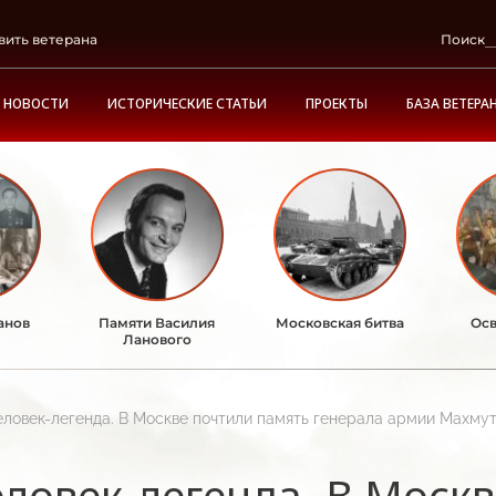
вить ветерана
Поиск
НОВОСТИ
ИСТОРИЧЕСКИЕ СТАТЬИ
ПРОЕКТЫ
БАЗА ВЕТЕРА
анов
Памяти Василия
Московская битва
Осв
Ланового
еловек-легенда. В Москве почтили память генерала армии Махму
ловек-легенда. В Моск