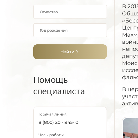
В 201
Обще
«Бесс
Центр
Махм
войны
непос
Найти
депу
Моис
иссле
Помощь
фаль
специалиста
В це
учас
акти
Горячая линия:
8 (800) 20 -1945- 0
Часы работы: