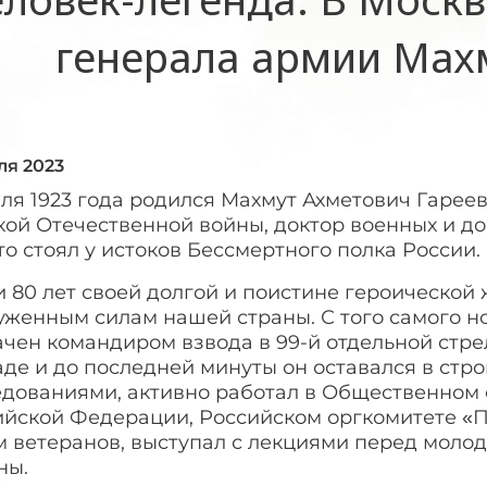
генерала армии Мах
ля 2023
ля 1923 года родился Махмут Ахметович Гареев
ой Отечественной войны, доктор военных и док
кто стоял у истоков Бессмертного полка России.
 80 лет своей долгой и поистине героической
женным силам нашей страны. С того самого ноя
ачен командиром взвода в 99-й отдельной стр
де и до последней минуты он оставался в стр
едованиями, активно работал в Общественном
ийской Федерации, Российском оргкомитете «П
м ветеранов, выступал с лекциями перед мол
ны.