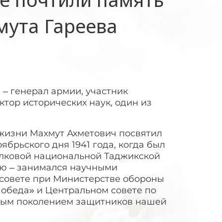
мута Гареева
 – генерал армии, участник
тор исторических наук, один из
 жизни Махмут Ахметович посвятил
брьского дня 1941 года, когда был
елковой национальной Таджикской
ою – занимался научными
 совете при Министерстве обороны
обеда» и Центральном совете по
одым поколением защитников нашей