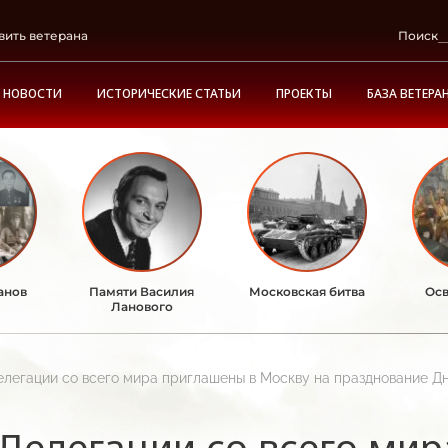
вить ветерана
Поиск
НОВОСТИ
ИСТОРИЧЕСКИЕ СТАТЬИ
ПРОЕКТЫ
БАЗА ВЕТЕРА
анов
Памяти Василия
Московская битва
Осв
Ланового
елегации со всего мира приглашены в Москву на празднование Д
Делегации со всего ми