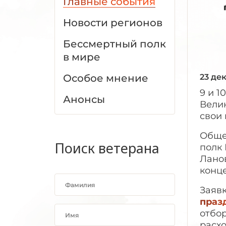
Главные события
Новости регионов
Бессмертный полк
в мире
Особое мнение
23 де
9 и 1
Анонсы
Велик
свои 
Обще
Поиск ветерана
полк
Ланов
конц
Заявк
праз
отбо
расх