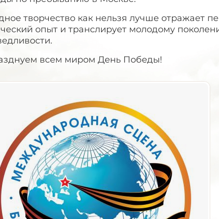
дное творчество как нельзя лучше отражает п
ический опыт и транслирует молодому поколен
ведливости.
азднуем всем миром День Победы!