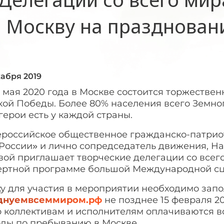
Москву на празднован
кабря 2019
0 мая 2020 года в Москве состоится торжестве
ой Победы. Более 80% населения всего Земног
герои есть у каждой страны.
российское общественное гражданско-патрио
 России» и лично сопредседатель движения, Н
ой приглашает творческие делегации со всего
ертной программе большой Международной сц
у для участия в мероприятии необходимо запо
днуемвсеммиром.рф
не позднее 15 февраля 2
р коллективам и исполнителям оплачиваются в
оды по пребыванию в Москве.