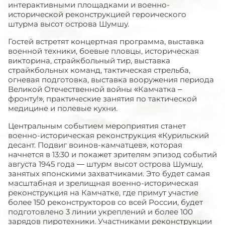
интерактивными площадками и военно-
исторической реконструкцией героического
штурма высот острова Шумшу.
Гостей встретят концертная программа, выставка
военной техники, боевые пловцы, историческая
викторина, страйкбольный тир, выставка
страйкбольных команд, тактическая стрельба,
огневая подготовка, выставка вооружения периода
Великой Отечественной войны «Камчатка –
фронту!», практические занятия по тактической
медицине и полевые кухни.
Центральным событием мероприятия станет
военно-историческая реконструкция «Курильский
десант. Подвиг воинов-камчатцев», которая
начнется в 13:30 и покажет зрителям эпизод событий
августа 1945 года — штурм высот острова Шумшу,
занятых японскими захватчиками. Это будет самая
масштабная и зрелищная военно-историческая
реконструкция на Камчатке, где примут участие
более 150 реконструкторов со всей России, будет
подготовлено 3 линии укреплений и более 100
зарядов пиротехники. Участниками реконструкции