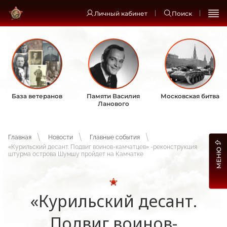
Личный кабинет
Поиск
База ветеранов
Памяти Василия
Московская битва
Ланового
Главная
Новости
Главные события
«Курильский десант. Подвиг воинов-камчатцев» -реконструкция
МЕНЮ
штурма острова Шумшу пройдет на Камчатке
«Курильский десант.
Подвиг воинов-