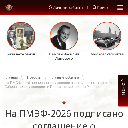
Личный кабинет
Поиск
База ветеранов
Памяти Василия
Московская битва
Ланового
Главная
Новости
Главные события
На ПМЭФ-2026 подписано соглашение о сотрудничестве между
МЕНЮ
Сибирским соглашением и Бессмертным полком России
На ПМЭФ-2026 подписано
соглашение о