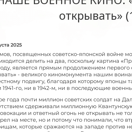
открывать» (
уста 2025
мов, посвященных советско-японской войне мо
иходится делить на два, поскольку картина «Пр
году, является прямым продолжением первого 
ывать» - великого киномонумента нашим воина
стному подвигу, благодаря которому японцы т
 1941-го, ни в 1942-м, ни в последующие военны
е года почти миллион советских солдат на Да
утствием сдерживали миллионную Квантунскую
овокации и ответный огонь не открывать не тол
рел на месте, но и потому что понимали, что в
ищам, которые сражаются на западе против не