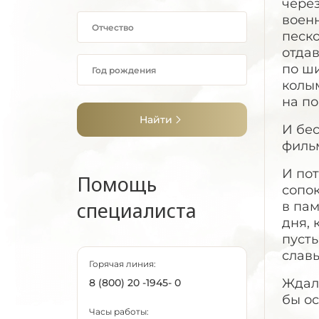
через
воен
песко
отдав
по ши
колым
на п
Найти
И бес
филь
И по
Помощь
сопок
специалиста
в пам
дня,
пусты
славы
Горячая линия:
Ждали
8 (800) 20 -1945- 0
бы ос
Часы работы: