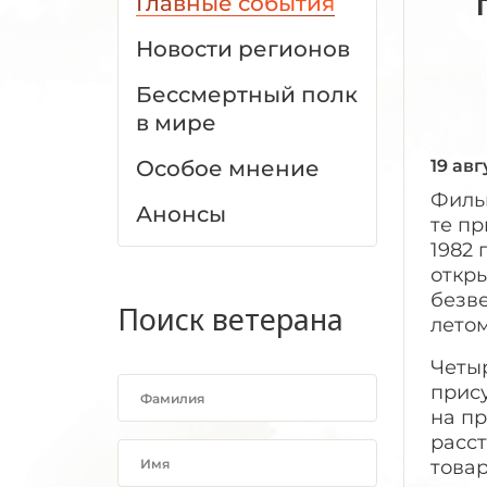
Главные события
Новости регионов
Бессмертный полк
в мире
Особое мнение
19 авг
Филь
Анонсы
те пр
1982 
откр
безве
Поиск ветерана
летом
Четыр
прис
на пр
расст
товар