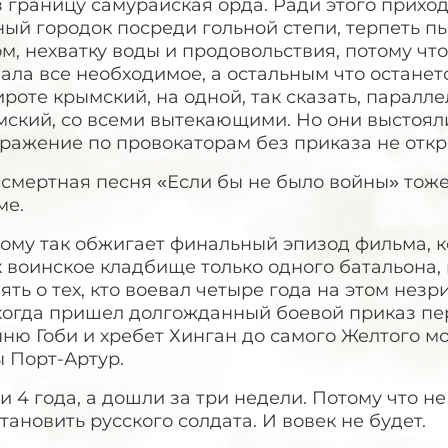
 границу самурайская орда. Ради этого приход
ный городок посреди гольной степи, терпеть 
м, нехватку воды и продовольствия, потому что
ала все необходимое, а остальным что останетс
роте крымский, на одной, так сказать, параллел
ский, со всеми вытекающими. Но они выстояли
оражение по провокаторам без приказа не отк
смертная песня «Если бы не было войны» тоже
ме.
тому так обжигает финальный эпизод фильма, 
 воинское кладбище только одного батальона, 
ять о тех, кто воевал четыре года на этом нез
 когда пришел долгожданный боевой приказ пе
ню Гоби и хребет Хинган до самого Желтого м
 Порт-Артур.
 4 года, а дошли за три недели. Потому что не
тановить русского солдата. И вовек не будет.