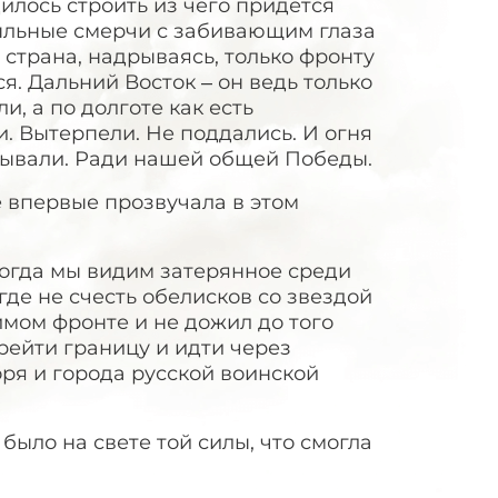
илось строить из чего придется
пыльные смерчи с забивающим глаза
 страна, надрываясь, только фронту
я. Дальний Восток – он ведь только
и, а по долготе как есть
. Вытерпели. Не поддались. И огня
рывали. Ради нашей общей Победы.
 впервые прозвучала в этом
когда мы видим затерянное среди
где не счесть обелисков со звездой
римом фронте и не дожил до того
рейти границу и идти через
оря и города русской воинской
 было на свете той силы, что смогла