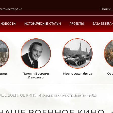
вить ветерана
Поиск
НОВОСТИ
ИСТОРИЧЕСКИЕ СТАТЬИ
ПРОЕКТЫ
БАЗА ВЕТЕРА
анов
Памяти Василия
Московская битва
Осв
Ланового
АШЕ ВОЕННОЕ КИНО. «Приказ: огня не открывать» (1981)
НАШЕ ВОЕННОЕ КИНО. «П