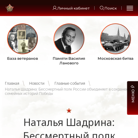
Личный кабинет
Поиск
База ветеранов
Памяти Василия
Московская битва
Ланового
Главная
Новости
Главные события
Наталья Шадрина: Бессмертный полк России объединяет в сохранении
МЕНЮ
семейных историй Победы
Наталья Шадрина:
Бессмертный полк