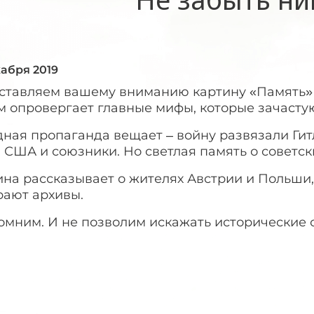
кабря 2019
ставляем вашему вниманию картину «Память» т
м опровергает главные мифы, которые зачасту
ная пропаганда вещает ­­– войну развязали Ги
 США и союзники. Но светлая память о советс
ина рассказывает о жителях Австрии и Польши
рают архивы.
омним. И не позволим искажать исторические 