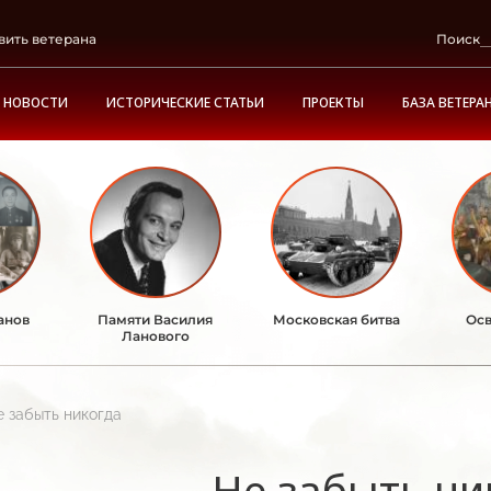
вить ветерана
Поиск
НОВОСТИ
ИСТОРИЧЕСКИЕ СТАТЬИ
ПРОЕКТЫ
БАЗА ВЕТЕРА
анов
Памяти Василия
Московская битва
Осв
Ланового
е забыть никогда
Не забыть ни