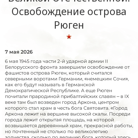
Освобождение острова
Рюген
7 мая 2026
6 мая 1945 года части 2-й ударной армии
II
Белорусского фронта завершили освобождение от
фашистов острова Рюген, который считался
северными воротами Германии, «немецким Сочи»,
как его будут называть в Германской
Демократической Республике. А еще Рюген
почитали прародиной прибалтийских славян – в
IX
веке там был возведен город Аркона, центром
которого стал храм в честь бога Святовита. «Город
Аркона лежит на вершине высокой скалы. Посреди
города лежит открытая площадь, на которой
возвышается деревянный храм, прекрасной работы,
но почтенный не столько по великолепию
зодчества, сколько по величию бога, который здесь