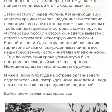
военнопленных, а сам вперед. Потом узнал, что
привели не пятьсот, а что-то около тысячи».
Затем наступил черед Рюгена. Командующий 2-й
ударной армией генерал Федюнинский отправил
делегацию во главе с лютеранским священником с
требованием гарнизону острова сложить оружие.
«Гитлеровцы просили отсрочки, надеясь вывезти с
острова морем хоть некоторую часть войск и
боевой техники. Однако фашистский начальник
гарнизона оказался вынужденным принять все
наши требования, - вспоминал Иван Федюнинский.
- Еще до истечения срока ультиматума был
построен пешеходный мост через пролив.
Немецкие солдаты начали сдавать оружие».
И уже в июне 1945 года на острове организовали
оздоровительный лагерь для немецких детей – ведь
дети не отвечают за преступления родителей.
Война окончательно завершилась.