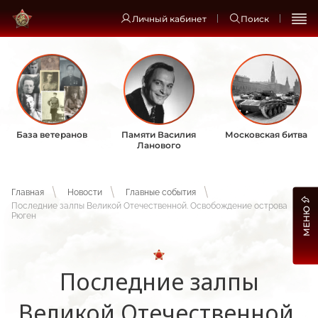
Личный кабинет
Поиск
База ветеранов
Памяти Василия
Московская битва
Ланового
Главная
Новости
Главные события
Последние залпы Великой Отечественной. Освобождение острова
МЕНЮ
Рюген
Последние залпы
Великой Отечественной.