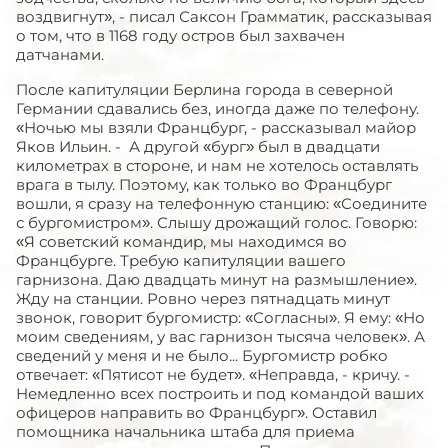
воздвигнут», - писал Саксон Грамматик, рассказывая
о том, что в 1168 году остров был захвачен
датчанами.
После капитуляции Берлина города в северной
Германии сдавались без, иногда даже по телефону.
«Ночью мы взяли Францбург, - рассказывал майор
Яков Ильин. - А другой «бург» был в двадцати
километрах в стороне, и нам не хотелось оставлять
врага в тылу. Поэтому, как только во Францбург
вошли, я сразу на телефонную станцию: «Соедините
с бургомистром». Слышу дрожащий голос. Говорю:
«Я советский командир, мы находимся во
Францбурге. Требую капитуляции вашего
гарнизона. Даю двадцать минут на размышление».
Жду на станции. Ровно через пятнадцать минут
звонок, говорит бургомистр: «Согласны». Я ему: «Но
моим сведениям, у вас гарнизон тысяча человек». А
сведений у меня и не было... Бургомистр робко
отвечает: «Пятисот не будет». «Неправда, - кричу. -
Немедленно всех построить и под командой ваших
офицеров направить во Францбург». Оставил
помощника начальника штаба для приема