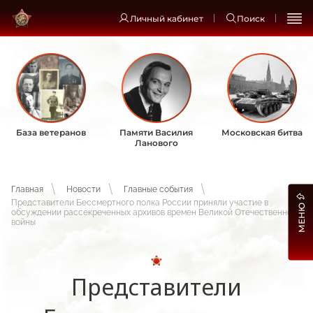
Личный кабинет
Поиск
База ветеранов
Памяти Василия
Московская битва
Ланового
Главная
Новости
Главные события
Представители Бессмертного полка России приняли участие в
МЕНЮ
обсуждении рассекреченных архивов времен Великой Отечественной
войны
Представители