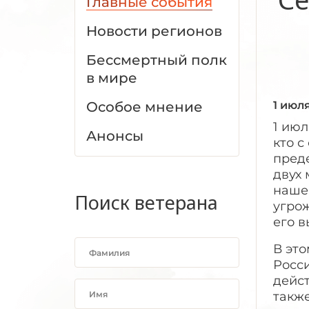
Главные события
Новости регионов
Бессмертный полк
в мире
Особое мнение
1 июл
1 июл
Анонсы
кто с
пред
двух 
нашей
Поиск ветерана
угрож
его в
В эт
Росси
дейст
также