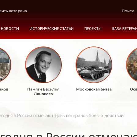
вить ветерана
Поиск
НОВОСТИ
ИСТОРИЧЕСКИЕ СТАТЬИ
ПРОЕКТЫ
БАЗА ВЕТЕРА
анов
Памяти Василия
Московская битва
Осв
Ланового
егодня в России отмечают День ветеранов боевых действий.
годня в России отмеча