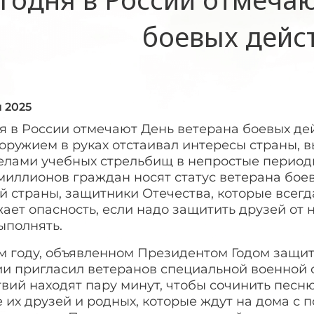
боевых дейс
я 2025
я в России отмечают День ветерана боевых дейс
 оружием в руках отстаивал интересы страны, 
елами учебных стрельбищ в непростые периоды
миллионов граждан носят статус ветерана боев
 страны, защитники Отечества, которые всегд
ает опасность, если надо защитить друзей от н
ыполнять.
ом году, объявленном Президентом Годом защи
и пригласил ветеранов специальной военной о
вий находят пару минут, чтобы сочинить песню,
 их друзей и родных, которые ждут на дома с 