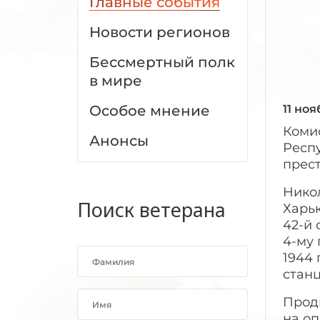
Главные события
Новости регионов
Бессмертный полк
в мире
Особое мнение
11 ноя
Коми
Анонсы
Респ
прес
Никол
Поиск ветерана
Харьк
42-й
4-му 
1944
станц
Прод
на оп