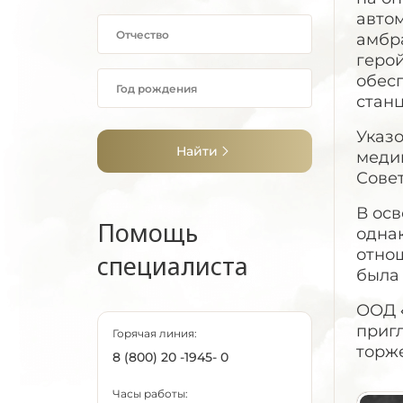
автом
амбр
геро
обесп
станц
Указо
Найти
меди
Сове
В ос
Помощь
однак
отно
специалиста
была
ООД 
пригл
Горячая линия:
торж
8 (800) 20 -1945- 0
Часы работы: