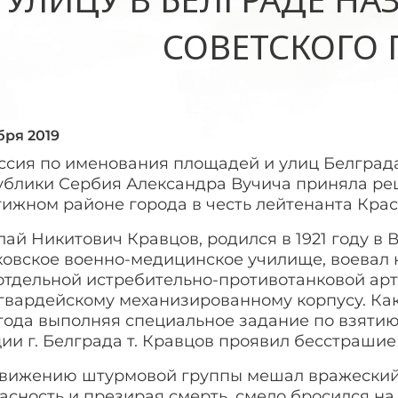
СОВЕТСКОГО 
бря 2019
ссия по именования площадей и улиц Белград
ублики Сербия Александра Вучича приняла ре
тижном районе города в честь лейтенанта Кра
ай Никитович Кравцов, родился в 1921 году в
овское военно-медицинское училище, воевал на
 отдельной истребительно-противотанковой ар
гвардейскому механизированному корпусу. Как 
 года выполняя специальное задание по взяти
ии г. Белграда т. Кравцов проявил бесстраши
вижению штурмовой группы мешал вражеский 
асность и презирая смерть, смело бросился на 