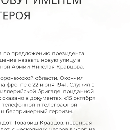
ГЕРОЯ
а по предложению президента
шение назвать новую улицу в
сной Армии Николая Кравцова.
 Воронежской области. Окончил
 фронте с 22 июня 1941. Служил в
тиллерийской бригаде, приданной
сказано в документах, «15 октября
ю телефонной и телеграфной
е и беспримерный героизм.
дот. Товарищ Кравцов, невзирая
дот, с нескольких метров в упор из