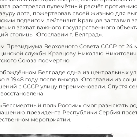
ата расстрелял пулемётный расчёт противника
азуру дота, пожертвовав своей жизнью для вы
йским подвигом лейтенант Кравцов заставил з
ечил захват важного государственного объект
ий столицы Югославии г. Белград».
м Президиума Верховного Совета СССР от 24 м
цинской службы Кравцову Николаю Никитовичу
тского Союза посмертно.
вобождённом Белграде одна из центральных ул
о в 1948 году после выхода Югославии из соц
шений с СССР улицу переименовали. Спустя се
 восстановлена.
«Бессмертный полк России» смог разыскать род
ашению президента Республики Сербия посетят
ественном мероприятии.