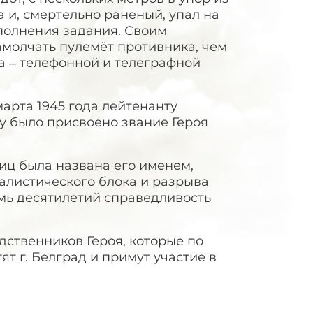
 и, смертельно раненый, упал на
полнения задания. Своим
амолчать пулемёт противника, чем
а – телефонной и телеграфной
арта 1945 года лейтенанту
 было присвоено звание Героя
иц была названа его именем,
иалистического блока и разрыва
мь десятилетий справедливость
ственников Героя, которые по
 г. Белград и примут участие в