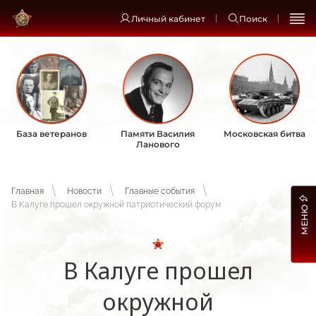
Личный кабинет
Поиск
База ветеранов
Памяти Василия
Московская битва
Ланового
Главная
Новости
Главные события
В Калуге прошел окружной патриотический форум
МЕНЮ
В Калуге прошел
окружной