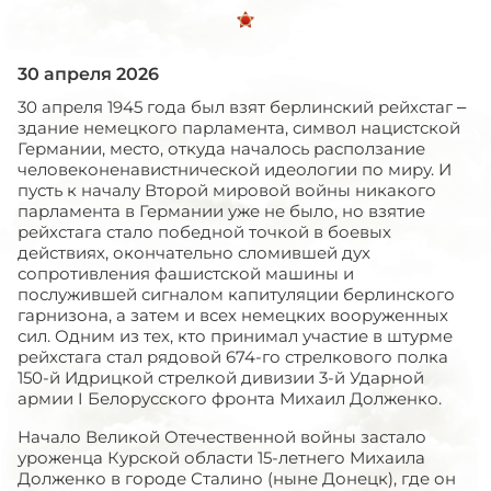
30 апреля 2026
30 апреля 1945 года был взят берлинский рейхстаг –
здание немецкого парламента, символ нацистской
Германии, место, откуда началось расползание
человеконенавистнической идеологии по миру. И
пусть к началу Второй мировой войны никакого
парламента в Германии уже не было, но взятие
рейхстага стало победной точкой в боевых
действиях, окончательно сломившей дух
сопротивления фашистской машины и
послужившей сигналом капитуляции берлинского
гарнизона, а затем и всех немецких вооруженных
сил. Одним из тех, кто принимал участие в штурме
рейхстага стал рядовой 674-го стрелкового полка
150-й Идрицкой стрелкой дивизии 3-й Ударной
армии
I
Белорусского фронта Михаил Долженко.
Начало Великой Отечественной войны застало
уроженца Курской области 15-летнего Михаила
Долженко в городе Сталино (ныне Донецк), где он