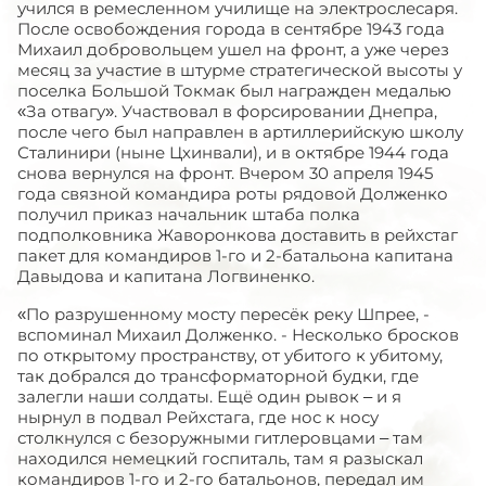
учился в ремесленном училище на электрослесаря.
После освобождения города в сентябре 1943 года
Михаил добровольцем ушел на фронт, а уже через
месяц за участие в штурме стратегической высоты у
поселка Большой Токмак был награжден медалью
«За отвагу». Участвовал в форсировании Днепра,
после чего был направлен в артиллерийскую школу
Сталинири (ныне Цхинвали), и в октябре 1944 года
снова вернулся на фронт. Вчером 30 апреля 1945
года связной командира роты рядовой Долженко
получил приказ начальник штаба полка
подполковника Жаворонкова доставить в рейхстаг
пакет для командиров 1-го и 2-батальона капитана
Давыдова и капитана Логвиненко.
«По разрушенному мосту пересёк реку Шпрее, -
вспоминал Михаил Долженко. - Несколько бросков
по открытому пространству, от убитого к убитому,
так добрался до трансформаторной будки, где
залегли наши солдаты. Ещё один рывок – и я
нырнул в подвал Рейхстага, где нос к носу
столкнулся с безоружными гитлеровцами – там
находился немецкий госпиталь, там я разыскал
командиров 1-го и 2-го батальонов, передал им