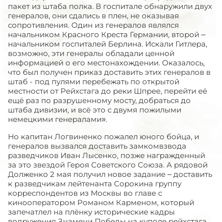
пакет из штаба полка. В госпитале обнаружили двух
генералов, они сдались в плен, не оказывая
сопротивления. Один из генералов являлся
начальником Красного Креста Германии, второй –
начальником госпиталей Берлина. Искали Гитлера,
возможно, эти генералы обладали ценной
информацией о его местонахождении. Оказалось,
что был получен приказ доставить этих генералов в
штаб - под пулями пeрeбежать по открытой
местности от Рейхстага до реки Шпрее, перейти её
ещё раз по разрушенному мосту, добраться до
штаба дивизии, и всё это с двумя пожилыми
немецкими генералами».
Но капитан Логвиненко пожалел юного бойца, и
генералов вызвался доставить замкомвзвода
разведчиков Иван Лысенко, позже награжденный
за это звездой Героя Советского Союза. А рядовой
Долженко 2 мая получил новое задание – доставить
к разведчикам лейтенанта Сорокина группу
корреспондентов из Москвы во главе с
кинооператором Романом Карменом, который
запечатлел на плёнку исторические кадры
водружения Знамени Победы на куполе рейхстага.