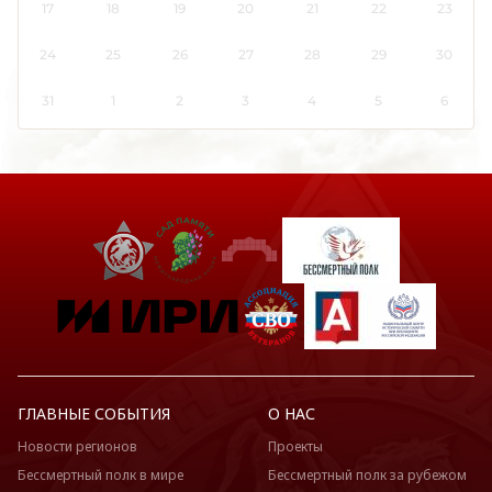
17
18
19
20
21
22
23
24
25
26
27
28
29
30
31
1
2
3
4
5
6
ГЛАВНЫЕ СОБЫТИЯ
О НАС
Новости регионов
Проекты
Бессмертный полк в мире
Бессмертный полк за рубежом