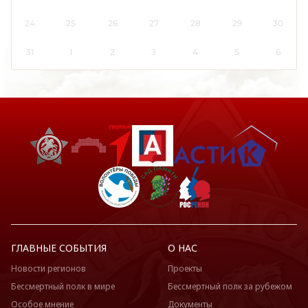
24
25
26
27
28
29
30
31
1
2
3
4
5
6
ГЛАВНЫЕ СОБЫТИЯ
О НАС
Новости регионов
Проекты
Бессмертный полк в мире
Бессмертный полк за рубежом
Особое мнение
Документы