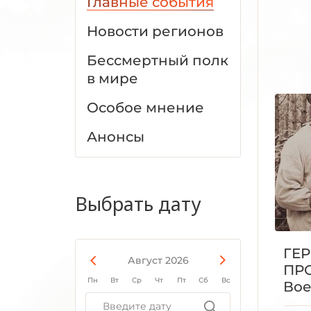
Главные события
Новости регионов
Бессмертный полк
в мире
Особое мнение
Анонсы
Выбрать дату
ГЕ
Август 2026
ПР
Пн
Вт
Ср
Чт
Пт
Сб
Вс
Вое