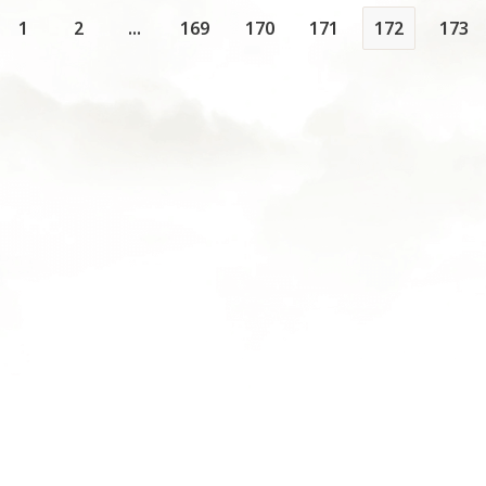
1
2
...
169
170
171
172
173