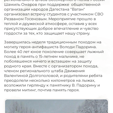
Шамиль Омаров при поддержке общественной
организации народов Дагестана "Ватан"
организовал встречу студентов с участником СВО
Резваном Госеновым. Мероприятие прошло в
теплой и дружеской атмосфере, оставив у всех
присутствующих доброе впечатление и чувство
гордости за тех, кто защищает нашу страну.
Завершилась неделя традиционным походом на
могилу героя-антифашиста Володи Падорина.
Более 40 лет юное поколение совершает лыжный
поход в память о 15-летнем мальчике, не
побоявшемся ничего и вставшем на защиту
родного края. Вместе с организатором похода,
членом регионального штаба Движения
Валентиной Долгополовой, и родителями ребята
преодолели несколько километров на лыжах,
возложили гирлянду к памятнику В. Падорину и
провели митинг, почтив память героя.