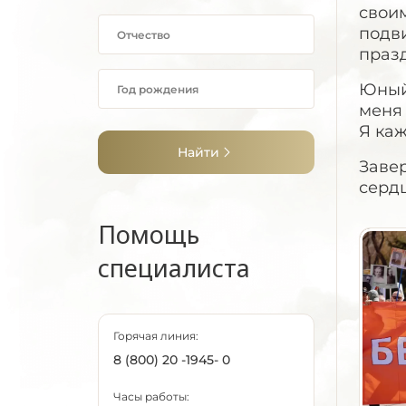
своим
подви
праз
Юный 
меня
Я каж
Найти
Завер
сердц
Помощь
специалиста
Горячая линия:
8 (800) 20 -1945- 0
Часы работы: