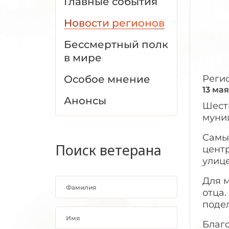
Главные события
Новости регионов
Бессмертный полк
в мире
Особое мнение
Реги
13 мая
Анонсы
Шест
муни
Самы
Поиск ветерана
цент
улиц
Для м
отца.
поде
Благо