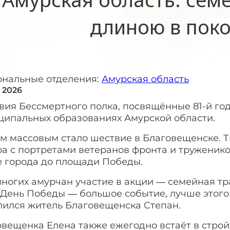
длиною в пок
ональные отделения:
Амурская область
 2026
вия Бессмертного полка, посвящённые 81-й го
ципальных образованиях Амурской области.
м массовым стало шествие в Благовещенске. Т
ра с портретами ветеранов фронта и труженик
е города до площади Победы.
ногих амурчан участие в акции — семейная тр
 День Победы — большое событие, лучше этого
лился житель Благовещенска Степан.
вещенка Елена также ежегодно встаёт в строй