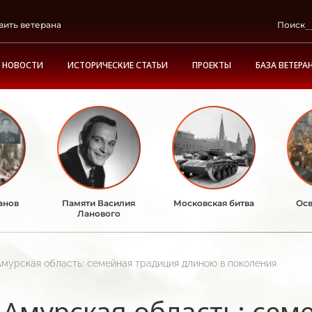
вить ветерана
Поиск
НОВОСТИ
ИСТОРИЧЕСКИЕ СТАТЬИ
ПРОЕКТЫ
БАЗА ВЕТЕРА
анов
Памяти Василия
Московская битва
Осв
Ланового
Амурская область: семейная традиция длиною в поколения
Амурская область: сем