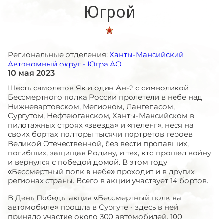
Югрой
Региональные отделения:
Ханты-Мансийский
Автономный округ - Югра АО
10 мая 2023
Шесть самолетов Як и один Ан-2 с символикой
Бессмертного полка России пролетели в небе над
Нижневартовском, Мегионом, Лангепасом,
Сургутом, Нефтеюганском, Ханты-Мансийском в
пилотажных строях «звезда» и «пеленг», неся на
своих бортах полторы тысячи портретов героев
Великой Отечественной, без вести пропавших,
погибших, защищая Родину, и тех, кто прошел войну
и вернулся с победой домой. В этом году
«Бессмертный полк в небе» проходит и в других
регионах страны. Всего в акции участвует 14 бортов.
В День Победы акция «Бессмертный полк на
автомобиле» прошла в Сургуте - здесь в ней
приняло участие около 300 автомобилей, 100