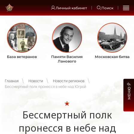
Личный кабинет
Поиск
База ветеранов
Памяти Василия
Московская битва
Ланового
Главная
Новости
Новости регионов
Бессмертный полк пронесся в небе над Югрой
МЕНЮ
Бессмертный полк
пронесся в небе над