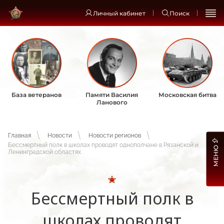
Личный кабинет
Поиск
База ветеранов
Памяти Василия
Московская битва
Ланового
Главная
Новости
Новости регионов
Бессмертный полк в школах проводят однополчане в Рязанской и
МЕНЮ
Ленинградской областях
Бессмертный полк в
школах проводят