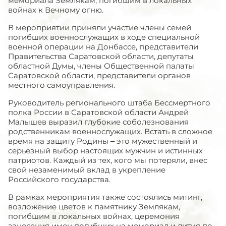
мемориала Землякам, погибшим в локальных
войнах к Вечному огню.
В мероприятии приняли участие члены семей
погибших военнослужащих в ходе специальной
военной операции на Донбассе, представители
Правительства Саратовской области, депутаты
областной Думы, члены Общественной палаты
Саратовской области, представители органов
местного самоуправления.
Руководитель регионального штаба Бессмертного
полка России в Саратовской области Андрей
Малышев выразил глубокие соболезнования
родственникам военнослужащих. Встать в сложное
время на защиту Родины – это мужественный и
серьезный выбор настоящих мужчин и истинных
патриотов. Каждый из тех, кого мы потеряли, внес
свой незаменимый вклад в укрепление
Российского государства.
В рамках мероприятия также состоялись митинг,
возложение цветов к памятнику Землякам,
погибшим в локальных войнах, церемония
занесения имен погибших на мемориал и лития по