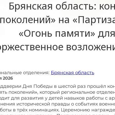
Брянская область: ко
поколений» на «Партиз
«Огонь памяти» для
оржественное возложен
ональные отделения:
Брянская область
я 2026
еддверии Дня Победы в шестой раз прошёл кон
ять поколений», который региональное отделе
одит для развития у детей навыков работы с 
нения исторической правды о событиях военно
аботы в трёх номинациях. Церемонию награжде