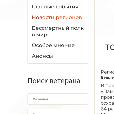
Главные события
Новости регионов
Бессмертный полк
в мире
т
Особое мнение
Анонсы
Реги
5 июн
Поиск ветерана
В пр
«Пам
пров
сохра
64 р