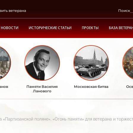
вить ветерана
Поиск
НОВОСТИ
ИСТОРИЧЕСКИЕ СТАТЬИ
ПРОЕКТЫ
БАЗА ВЕТЕРА
анов
Памяти Василия
Московская битва
Осв
Ланового
а «Партизанской поляне», «Огонь памяти» для ветерана и торже