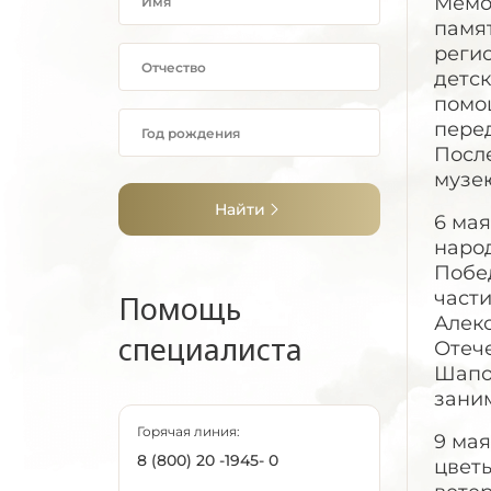
Мемо
памя
регио
детс
помощ
пере
Посл
музею
Найти
6 ма
народ
Побед
части
Помощь
Алекс
специалиста
Отеч
Шапо
зани
Горячая линия:
9 мая
8 (800) 20 -1945- 0
цвет