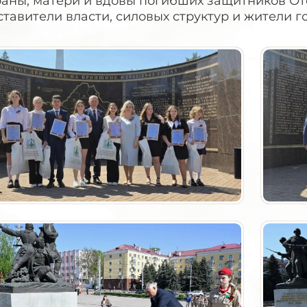
раны, матери и вдовы погибших защитников От
тавители власти, силовых структур и жители г