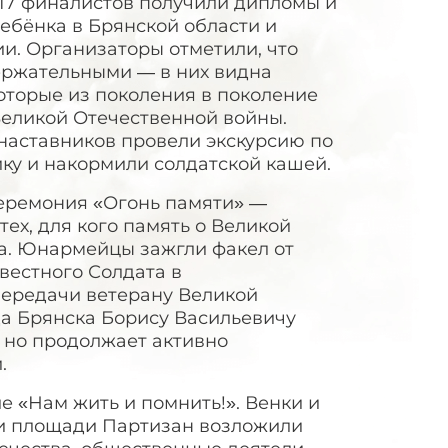
17 финалистов получили дипломы и
ебёнка в Брянской области и
и. Организаторы отметили, что
ержательными — в них видна
оторые из поколения в поколение
Великой Отечественной войны.
наставников провели экскурсию по
ку и накормили солдатской кашей.
церемония «Огонь памяти» —
тех, для кого память о Великой
ца. Юнармейцы зажгли факел от
вестного Солдата в
передачи ветерану Великой
а Брянска Борису Васильевичу
 но продолжает активно
и.
 «Нам жить и помнить!». Венки и
 и площади Партизан возложили