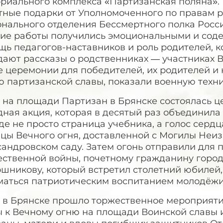
риального комплекса «Партизанская поляна». 
тные подарки от Уполномоченного по правам р
нального отделения Бессмертного полка Росси
кие работы получились эмоциональными и сод
ь педагогов-наставников и роль родителей, к
дают рассказы о родственниках — участниках 
е церемонии для победителей, их родителей и 
 партизанской славы, показали военную техни
я на площади Партизан в Брянске состоялась 
ная акция, которая в десятый раз объединила 
е не просто страница учебника, а голос серд
цы Вечного огня, доставленной с Могилы Неиз
андровском саду. Затем огонь отправили для 
ественной войны, почетному гражданину город
шникову, который встретил столетний юбилей,
маться патриотическим воспитанием молодёж
 в Брянске прошло торжественное мероприятие
ы к Вечному огню на площади Воинской славы