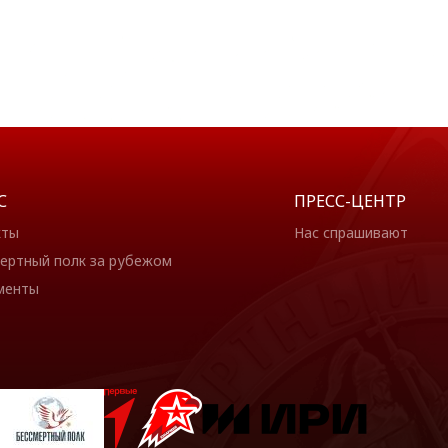
С
ПРЕСС-ЦЕНТР
кты
Нас спрашивают
ертный полк за рубежом
менты