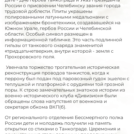
России о присвоении Челябинску звания города
трудовой доблести. Плиты украшены
полированными латунными медальонами с
изображением бронетехники, создававшейся на
Южном Урале, гербов России и Челябинской
области. Особый символ размещен в
информационной табличке. Это часть подлинной
гильзы от танкового снаряда знаменитой
«тридцатьчетверки», внутри которой - земля с
Прохоровского поля.
Увенчала торжество трогательная историческая
реконструкция проводов танкистов, когда к
перрону был подан под паровозный гудок эшелон с
теплушкой и платформой с орудиями той грозной
поры. К строю замечательных знатоков истории из
военно-исторического клуба «Дивизион» были
обращены слова напутствия от военкома и
секретаря обкома ВКП(б).
От регионального отделения Бессмертного полка
России дети и молодежь получили на память
открытки со стихами о Танкограде. Церемония и