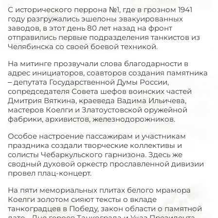
С исторического перрона №1, где в грозном 1941
году разгружались эшелоны эвакуированных
заводов, в этот день 80 лет назад на фронт
отправились первые подразделения танкистов из
Челябинска со своей боевой техникой.
На митинге прозвучали слова благодарности в
адрес инициаторов, соавторов создания памятника
– депутата Государственной Думы России,
сопредседателя Совета шефов воинских частей
Дмитрия Вяткина, краеведа Вадима Ильичева,
мастеров Коелги и Златоустовской оружейной
фабрики, архивистов, железнодорожников.
Особое настроение пассажирам и участникам
праздника создали творческие коллективы и
солисты Чебаркульского гарнизона. Здесь же
сводный духовой оркестр прославленной дивизии
провел плац-концерт.
На пяти мемориальных плитах белого мрамора
Коелги золотом сияют тексты о вкладе
танкоградцев в Победу, закон области о памятной
дате - Дне героев Танкограда и Указ Президента