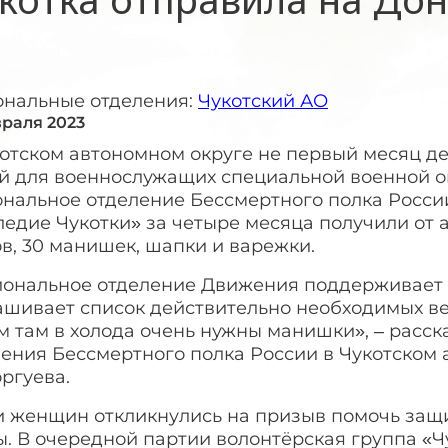
ональные отделения:
Чукотский АО
враля 2023
отском автономном округе не первый месяц де
й для военнослужащих специальной военной о
ональное отделение Бессмертного полка Росси
едие Чукотки» за четыре месяца получили от 
в, 30 манишек, шапки и варежки.
иональное отделение Движения поддерживает 
ашивает список действительно необходимых вещ
м там в холода очень нужны манишки», – расс
ления Бессмертного полка России в Чукотском 
ргуева.
и женщин откликнулись на призыв помочь защи
. В очередной партии волонтёрская группа «Ч