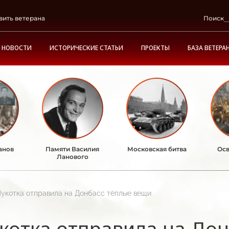
вить ветерана
Поиск
НОВОСТИ
ИСТОРИЧЕСКИЕ СТАТЬИ
ПРОЕКТЫ
БАЗА ВЕТЕРА
анов
Памяти Василия
Московская битва
Осв
Ланового
Чукотка отправила на Донбасс тёплые вещи
котка отправила на До