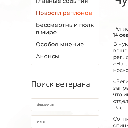
Главные события
Новости регионов
Бессмертный полк
Реги
в мире
14 фе
Особое мнение
В Чук
веще
Анонсы
реги
«Насл
носко
«Рег
Поиск ветерана
запр
что и
отде
Расто
Сотн
спицы