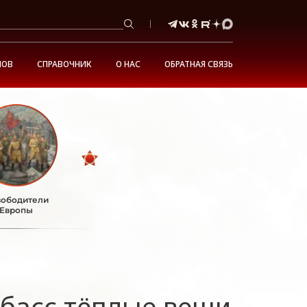
НОВ
СПРАВОЧНИК
О НАС
ОБРАТНАЯ СВЯЗЬ
ободители
Европы
нбасс тёплые вещи