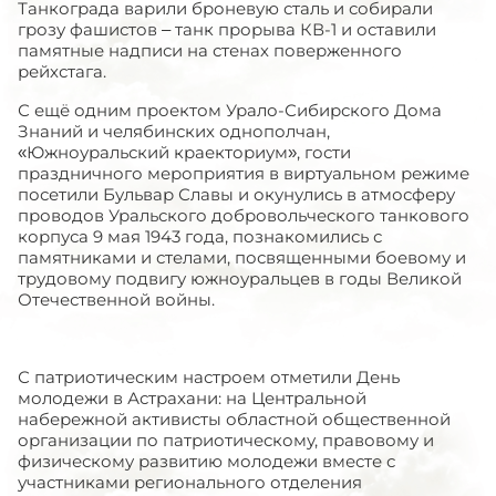
Танкограда варили броневую сталь и собирали
грозу фашистов – танк прорыва КВ-1 и оставили
памятные надписи на стенах поверженного
рейхстага.
С ещё одним проектом Урало-Сибирского Дома
Знаний и челябинских однополчан,
«Южноуральский краекториум», гости
праздничного мероприятия в виртуальном режиме
посетили Бульвар Славы и окунулись в атмосферу
проводов Уральского добровольческого танкового
корпуса 9 мая 1943 года, познакомились с
памятниками и стелами, посвященными боевому и
трудовому подвигу южноуральцев в годы Великой
Отечественной войны.
С патриотическим настроем отметили День
молодежи в Астрахани: на Центральной
набережной активисты областной общественной
организации по патриотическому, правовому и
физическому развитию молодежи вместе с
участниками регионального отделения