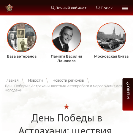
Личный кабинет
Поиск
База ветеранов
Памяти Василия
Московская битва
Ланового
Главная
Новости
Новости регионов
День Победы в Астрахани: шествия, автопробеги и мероприятия для
МЕНЮ
молодежи
День Победы в
Астрахани: шествия,