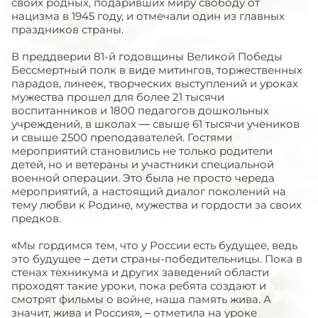
своих родных, подаривших миру свободу от
нацизма в 1945 году, и отмечали один из главных
праздников страны.
В преддверии 81-й годовщины Великой Победы
Бессмертный полк в виде митингов, торжественных
парадов, линеек, творческих выступлений и уроках
мужества прошел для более 21 тысячи
воспитанников и 1800 педагогов дошкольных
учреждений, в школах — свыше 61 тысячи учеников
и свыше 2500 преподавателей. Гостями
мероприятий становились не только родители
детей, но и ветераны и участники специальной
военной операции. Это была не просто череда
мероприятий, а настоящий диалог поколений на
тему любви к Родине, мужества и гордости за своих
предков.
«Мы гордимся тем, что у России есть будущее, ведь
это будущее – дети страны-победительницы. Пока в
стенах техникума и других заведений области
проходят такие уроки, пока ребята создают и
смотрят фильмы о войне, наша память жива. А
значит, жива и Россия», – отметила на уроке