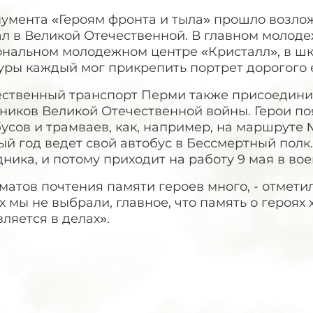
умента «Героям фронта и тыла» прошло возложе
ал в Великой Отечественной. В главном молод
нальном молодежном центре «Кристалл», в шко
уры каждый мог прикрепить портрет дорогого 
ственный транспорт Перми также присоедини
ников Великой Отечественной войны. Герои поя
усов и трамваев, как, например, на маршруте 
й год ведет свой автобус в Бессмертный полк
ника, и потому приходит на работу 9 мая в во
атов почтения памяти героев много, - отмети
х мы не выбрали, главное, что память о героях
ляется в делах».