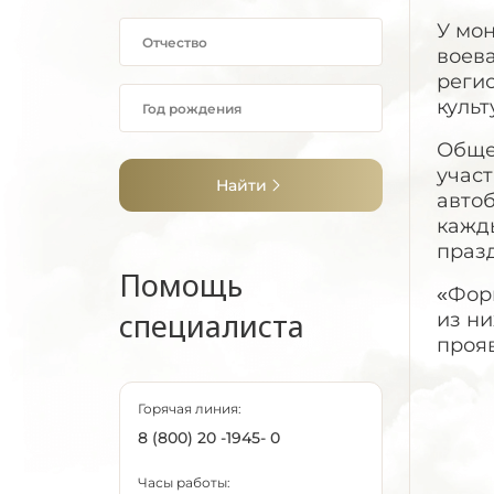
У мон
воев
регио
культ
Обще
участ
Найти
автоб
кажды
празд
Помощь
«Форм
специалиста
из ни
прояв
Горячая линия:
8 (800) 20 -1945- 0
Часы работы: