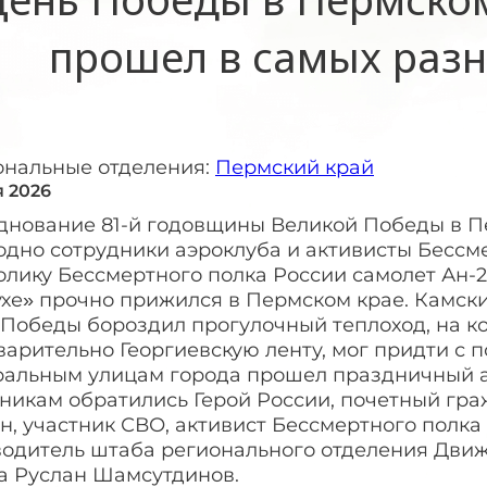
прошел в самых раз
ональные отделения:
Пермский край
я 2026
днование 81-й годовщины Великой Победы в Пе
одно сотрудники аэроклуба и активисты Бессм
лику Бессмертного полка России самолет Ан-2
ухе» прочно прижился в Пермском крае. Камск
 Победы бороздил прогулочный теплоход, на 
арительно Георгиевскую ленту, мог придти с п
ральным улицам города прошел праздничный ав
тникам обратились Герой России, почетный гр
, участник СВО, активист Бессмертного полка
водитель штаба регионального отделения Движ
а Руслан Шамсутдинов.