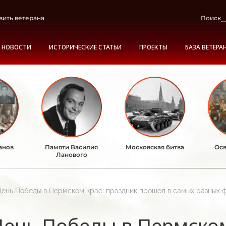
вить ветерана
Поиск
НОВОСТИ
ИСТОРИЧЕСКИЕ СТАТЬИ
ПРОЕКТЫ
БАЗА ВЕТЕРА
анов
Памяти Василия
Московская битва
Осв
Ланового
День Победы в Пермском крае: праздник прошел в самых разных 
День Победы в Пермском