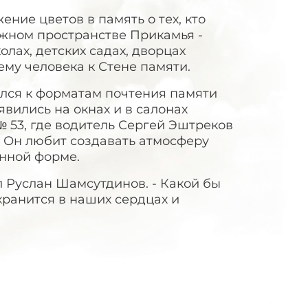
ние цветов в память о тех, кто
ежном пространстве Прикамья -
лах, детских садах, дворцах
ему человека к Стене памяти.
лся к форматам почтения памяти
вились на окнах и в салонах
№ 53, где водитель Сергей Эштреков
. Он любит создавать атмосферу
енной форме.
л Руслан Шамсутдинов. - Какой бы
 хранится в наших сердцах и