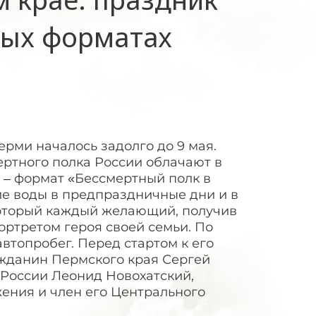
ных форматах
рми началось задолго до 9 мая.
ертного полка России облачают в
 – формат «Бессмертный полк в
ие воды в предпраздничные дни и в
который каждый желающий, получив
ортретом героя своей семьи. По
топробег. Перед стартом к его
ажданин Пермского края Сергей
 России Леонид Новохатский,
ения и член его Центрального