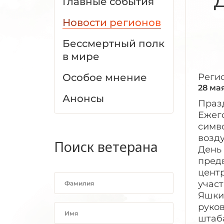
Главные события
Новости регионов
Бессмертный полк
в мире
Особое мнение
Реги
28 ма
Анонсы
Праз
Ежег
симво
возд
Поиск ветерана
День
предв
цент
учас
Яшкин
руко
штаб